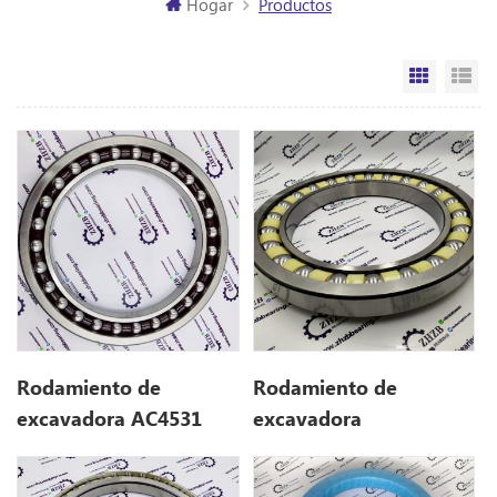
Hogar
Productos
Vista de
Vi
Rodamiento de
Rodamiento de
excavadora AC4531
excavadora
(225 * 315 * 36)
280BA40GS (280 * 400
* 47)