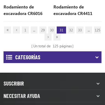
Rodamiento de
Rodamiento de
excavadora CR6016
excavadora CR4411
(300 * 380 * 39)
(220 * 290 * 33.5)
1
...
29
30
31
32
33
...
125
Un total de
125
páginas
CATEGORÍAS
SUSCRIBIR
NECESITAR AYUDA