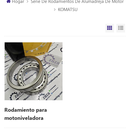
Hogar
Serie De Rodamientos De Alumadreja De Motor
KOMATSU
Vista de
Vi
Rodamiento para
motoniveladora
Komatsu 235-25-11540