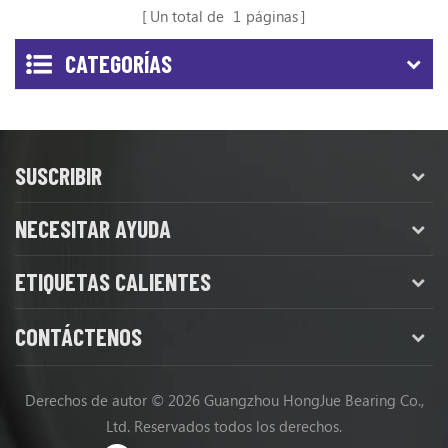
para GD825A
Un total de
1
páginas
CATEGORÍAS
SUSCRIBIR
NECESITAR AYUDA
ETIQUETAS CALIENTES
CONTÁCTENOS
Derechos de autor © 2026 Guangzhou HongJue Bearing Co.,
Ltd. Reservados todos los derechos.