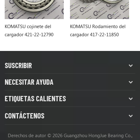
KOMATSU cojinete del
KOMATSU Rodamiento del
KO
cargador 421-22-12790
cargador 417-22-11850
ca
4212212790
4172211850
9
SUSCRIBIR
NECESITAR AYUDA
ETIQUETAS CALIENTES
CONTÁCTENOS
Derechos de autor © 2026 Guangzhou HongJue Bearing Co.,