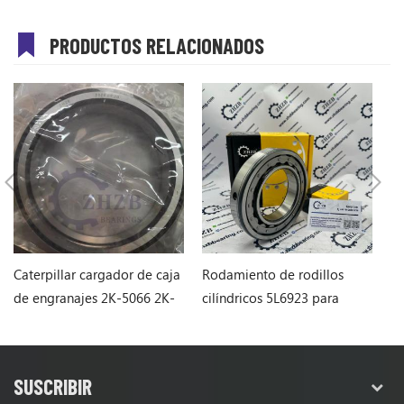
PRODUCTOS RELACIONADOS
Caterpillar cargador de caja
Rodamiento de rodillos
Ca
de engranajes 2K-5066 2K-
cilíndricos 5L6923 para
r
5066
cargadora de ruedas
65
Caterpillar
SUSCRIBIR