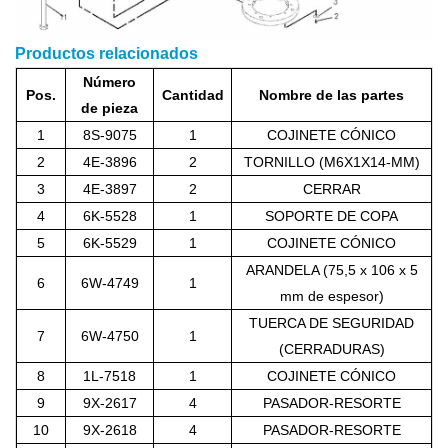
Productos relacionados
Número
Pos.
Cantidad
Nombre de las partes
de pieza
1
8S-9075
1
COJINETE CÓNICO
2
4E-3896
2
TORNILLO (M6X1X14-MM)
3
4E-3897
2
CERRAR
4
6K-5528
1
SOPORTE DE COPA
5
6K-5529
1
COJINETE CÓNICO
ARANDELA (75,5 x 106 x 5
6
6W-4749
1
mm de espesor)
TUERCA DE SEGURIDAD
7
6W-4750
1
(CERRADURAS)
8
1L-7518
1
COJINETE CÓNICO
9
9X-2617
4
PASADOR-RESORTE
10
9X-2618
4
PASADOR-RESORTE