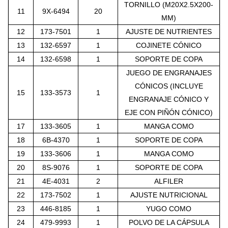
TORNILLO (M20X2.5X200-
11
9X-6494
20
MM)
12
173-7501
1
AJUSTE DE NUTRIENTES
13
132-6597
1
COJINETE CÓNICO
14
132-6598
1
SOPORTE DE COPA
JUEGO DE ENGRANAJES
CÓNICOS (INCLUYE
15
133-3573
1
ENGRANAJE CÓNICO Y
EJE CON PIÑÓN CÓNICO)
17
133-3605
1
MANGA COMO
18
6B-4370
1
SOPORTE DE COPA
19
133-3606
1
MANGA COMO
20
8S-9076
1
SOPORTE DE COPA
21
4E-4031
2
ALFILER
22
173-7502
1
AJUSTE NUTRICIONAL
23
446-8185
1
YUGO COMO
24
479-9993
1
POLVO DE LA CÁPSULA