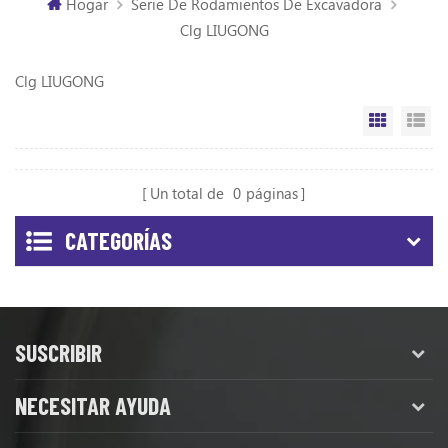
Hogar
Serie De Rodamientos De Excavadora
Clg LIUGONG
Clg LIUGONG
Vista de
Vi
Un total de
0
páginas
CATEGORÍAS
SUSCRIBIR
NECESITAR AYUDA