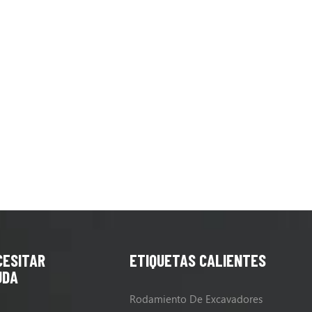
R210LC7A, R210LC9, R210LC9BC
R210LC9BH, R210LC9BH, R210L
R220LC9A, R220NLC9A, R235LC
CESITAR
ETIQUETAS CALIENTES
UDA
Rodamiento De Excavadores