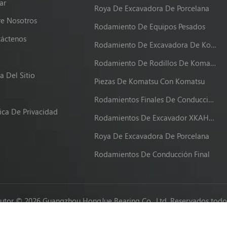
ar
Roya De Excavadora De Porcelana
e Nosotros
Rodamiento De Equipos Pesados
áctenos
Rodamiento De Excavadora De Komatsu
g
Rodamiento De Rodillos De Komatsu
 Del Sitio
Piezas De Komatsu Con Komatsu
Rodamientos Finales De Conducción XKAH-00340
tica De Privacidad
Rodamientos De Excavador XKAH-00340
Roya De Excavadora De Porcelana
Rodamientos De Conducción Final
utor © 2026 Guangzhou HongJue Bearing Co., Ltd. Reservados todos
Network IPv6 compatible con