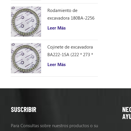
Rodamiento de
excavadora 180BA-2256
(180 * 225 * 21,5)
Leer Más
Cojinete de excavadora
BA222-1SA (222 * 273 *
26)
Leer Más
SUSCRIBIR
NE
AY
Para Consultas sobre nuestros productos o su