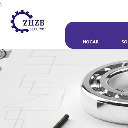
\
HOGAR
SO