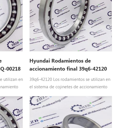
e
Hyundai Rodamientos de
AQ-00218
accionamiento final 39q6-42120
 utilizan en
39q6-42120 Los rodamientos se utilizan en
ionamiento
el sistema de cojinetes de accionamiento
esada
final de Hyundai Maquinaria pesada
epuestos
Equipo: 39q6-42120 Hyundai
40LC-
repuestosAplique a R250LC9, R250LC9A,
R260LC9S, RB220LC9S, RB260LC9S, RD210-
S,R160LC7,R160LC7A,R160LC9,R160LC9A,R160LC9S,R180LC7,R180LC
7, RD210-7V, RD220-7, RD220LC9