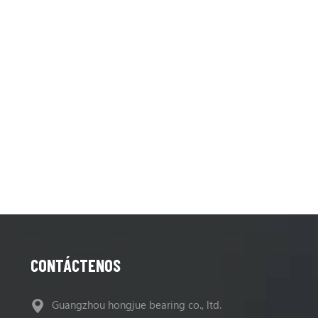
,
C9,
9
CONTÁCTENOS
Guangzhou hongjue bearing co., ltd.