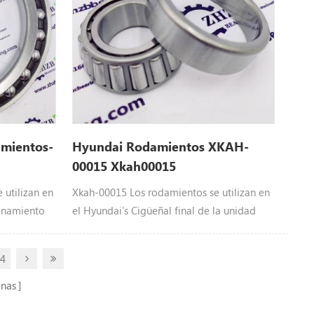
mientos-
Hyundai Rodamientos XKAH-
00015 Xkah00015
utilizan en
Xkah-00015 Los rodamientos se utilizan en
ionamiento
el Hyundai's Cigüeñal final de la unidad
esada
.Heavy Maquinaria Equipo: Xkah-00015
epuestos
Hyundai repuestos aplicar paraR140LC-7,
14
140LC9,
R210LC7, R210NLC7
 R160LC9A,
inas
 R180LC9S,