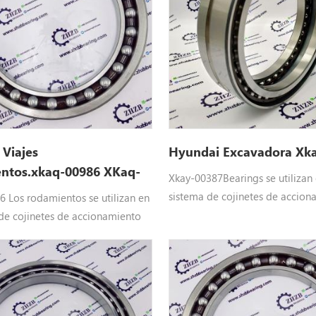
Viajes
Hyundai Excavadora Xk
ntos.xkaq-00986 XKaq-
Xkay-00387Bearings se utilizan 
sistema de cojinetes de accion
 Los rodamientos se utilizan en
final de Hyundai Maquinaria p
 de cojinetes de accionamiento
Equipo: Xkay-00387 Hyundai re
yundai Maquinaria pesada
aplicar paraR55-7, R55-7A, R55
aq-00986 Hyundai repuestos
R55-9S, R60CR-9, R60CR-9A, R8
raR110-7, R110-7A, R140LC9,
7A, R80CR-9, R80CR-9A, RD80-
 R140LC9S, R160LC9, R160LC9A,
 R180LC9, R180LC9A, R180LC9S,