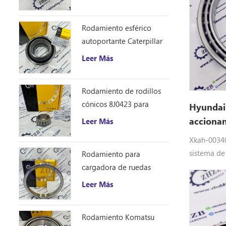
R210LC7A,
R210LC9BH
Rodamiento esférico
R220LC9A,
autoportante Caterpillar
1401185
Leer Más
Rodamiento de rodillos
cónicos 8J0423 para
Hyundai
excavadora Caterpillar
acciona
Leer Más
D10R
Xkah-00340
sistema de
Rodamiento para
final de H
cargadora de ruedas
Equipo: Xk
Caterpillar 8S9076
Leer Más
aplicar pa
R160LC7A
Rodamiento Komatsu