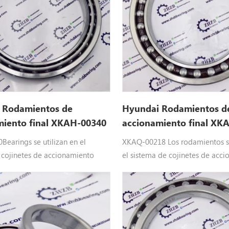
 R210LC9, R210LC9BC,
, R210LC9BH, R210LC9,
 R220NLC9A, R235LC9
 Rodamientos de
Hyundai Rodamientos d
miento final XKAH-00340
accionamiento final XK
Bearings se utilizan en el
XKAQ-00218 Los rodamientos se
 cojinetes de accionamiento
el sistema de cojinetes de acc
yundai Maquinaria pesada
final de Hyundai Maquinaria p
ah-00340hyundai repuestos
Equipo: XKAQ-00218 Hyundai r
raR140LC-7, R140LC-7A, R160LC7,
aplicar paraR110-7,R110-7A,R1
7,R140LC-
7A,R140LC9,R140LC9A,R140LC9