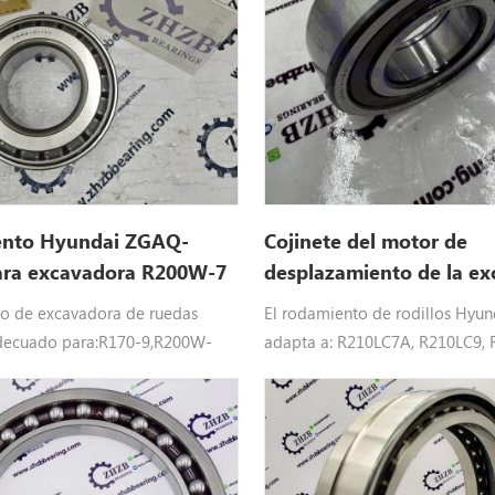
nto Hyundai ZGAQ-
Cojinete del motor de
ara excavadora R200W-7
desplazamiento de la e
39Q641190 39Q6-41190
o de excavadora de ruedas
El rodamiento de rodillos Hyun
decuado para:R170-9,R200W-
adapta a: R210LC7A, R210LC9,
.
R210LC9BH, R210NLC9, R215LC
R220LC9A, R220NLC9A, R235LC
R235LCR9A, R250LC9, R250LC9A