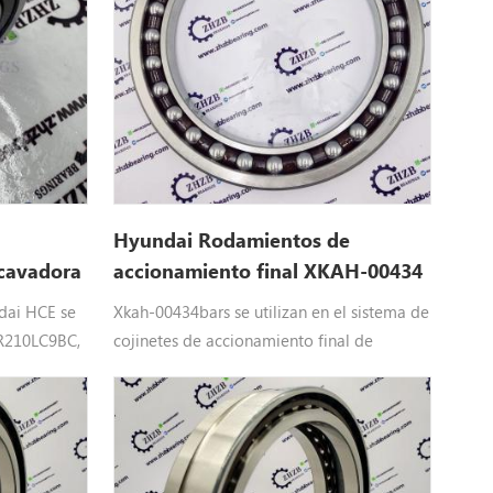
Hyundai Rodamientos de
xcavadora
accionamiento final XKAH-00434
dai HCE se
Xkah-00434bars se utilizan en el sistema de
 R210LC9BC,
cojinetes de accionamiento final de
7,
Hyundai Maquinaria pesada Equipo: Xkah-
R9,
00434 Hyundai repuestos aplicar
, R260LC9S.
paraR180LC7, R180LC7A, R210LC3H,
R210LC7, R210LC7A, R210LC7H, R250LC7,
R250LC7A, RC215C7, RC215C7H