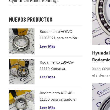
Cylindrical Roller Bearings
NUEVOS PRODUCTOS
Rodamiento VOLVO
11035921 para camión
volquete articulado
Leer Más
Hyundai 
Rodamie
Rodamiento 196-09-
00986
11110 Komatsu,
XKaq-00986
repuestos para
el sistema
Leer Más
excavadora D355C
final de H
Equipo: XK
Rodamiento 417-46-
aplicar pa
11250 para cargadora
R140LC9A,
Komatsu WA150-6
R160LC9S,
Leer Más