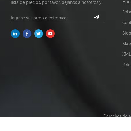
Hog
lista de precios, por favor, déjanos a nosotros y
estaremos en contacto dentro de las 24 horas.
Sobr
Cont
Blo
Mapa
XML
Polí
Derechos de a