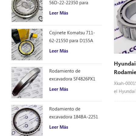
56D-22-22350 para
camión volquete HM250
Leer Más
Cojinete Komatsu 711-
62-21550 para D155A
Leer Más
Hyundai
Rodamiento de
Rodamie
excavadora SF4826PX1
Xkah000
Xkah-00015
(240 * 310 * 33)
Leer Más
el Hyundai'
.Heavy Maq
Hyundai re
Rodamiento de
R210LC7, 
excavadora 184BA-2251
(184 * 226 * 21.5)
Leer Más