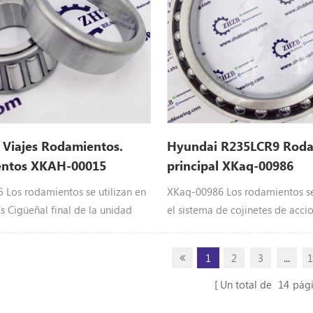
R210LC7H
 Viajes Rodamientos.
Hyundai R235LCR9 Roda
ntos XKAH-00015
principal XKaq-00986
15
 Los rodamientos se utilizan en
XKaq-00986 Los rodamientos se 
s Cigüeñal final de la unidad
el sistema de cojinetes de acc
uinaria Equipo: Xkah-00015
final de Hyundai Maquinaria p
puestos aplicar paraR140LC-7,
Equipo: XKaq-00986 Hyundai r
1
2
3
...
R210NLC7
aplicar paraR110-7, R110-7A, R
R140LC9A, R140LC9S, R160LC9,
Un total de
14
pág
R160LC9S, R180LC9, R180LC9A,