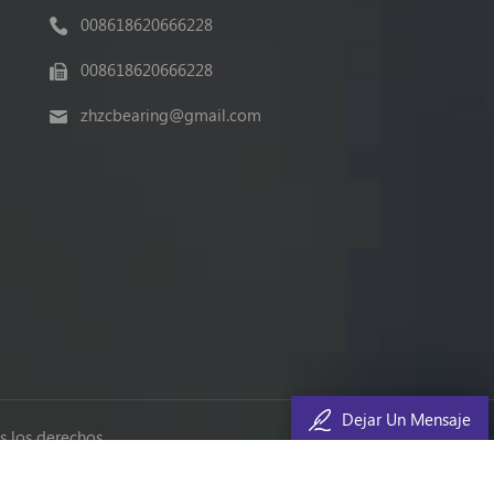
008618620666228
008618620666228
zhzcbearing@gmail.com
Dejar Un Mensaje
 los derechos.