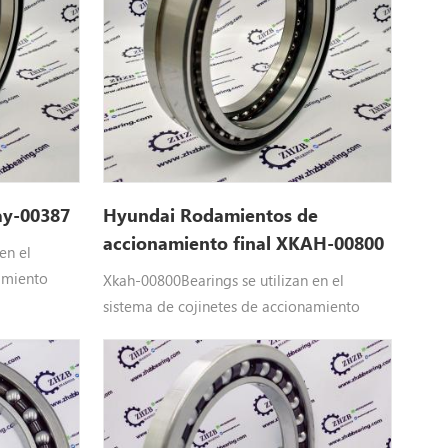
ay-00387
Hyundai Rodamientos de
accionamiento final XKAH-00800
en el
amiento
Xkah-00800Bearings se utilizan en el
esada
sistema de cojinetes de accionamiento
puestos
final de Hyundai Maquinaria pesada
-9, R55-9A,
Equipo: Xkah-00800 Hyundai repuestos
0-7, R80-
aplicar paraR55-7, R55-7A, R55-9, R55-9S,
7
R60CR-9, R60CR-9A