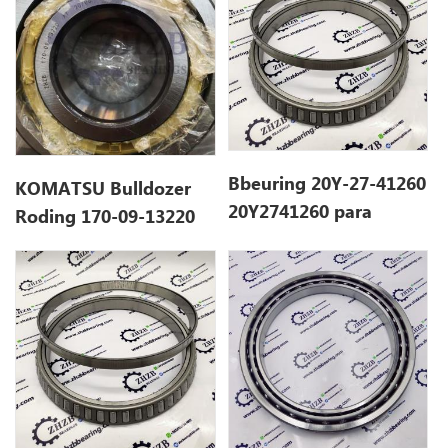
Bbeuring 20Y-27-41260
KOMATSU Bulldozer
20Y2741260 para
Roding 170-09-13220
komatsu PC200LC-8ED
1700913220 para
D155W