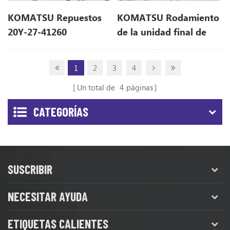
KOMATSU Repuestos
KOMATSU Rodamiento
20Y-27-41260
de la unidad final de
20Y2741260 para
excavadora 203-27-
PC210-10
53290 2032753290 para
1
2
3
4
PC120-5
Un total de
4
páginas
CATEGORÍAS
SUSCRIBIR
NECESITAR AYUDA
ETIQUETAS CALIENTES