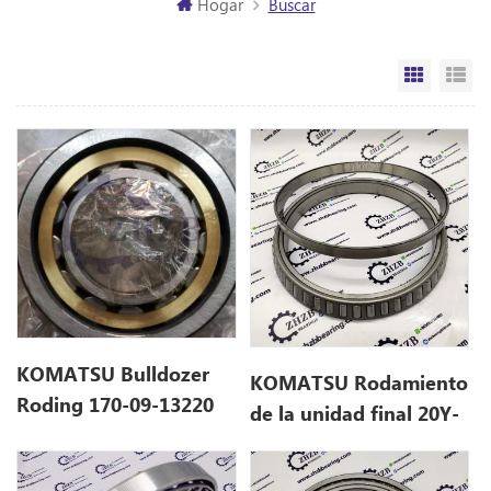
Hogar
Buscar
Vista de
Vi
KOMATSU Bulldozer
KOMATSU Rodamiento
Roding 170-09-13220
de la unidad final 20Y-
1700913220
27-41260 20Y2741260