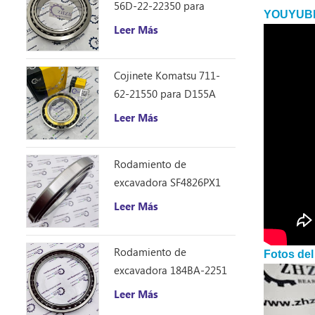
56D-22-22350 para
YOUYUB
camión volquete HM250
Leer Más
Cojinete Komatsu 711-
62-21550 para D155A
Leer Más
Rodamiento de
excavadora SF4826PX1
(240 * 310 * 33)
Leer Más
Rodamiento de
Fotos del
excavadora 184BA-2251
(184 * 226 * 21.5)
Leer Más