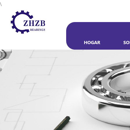
\
HOGAR
SO