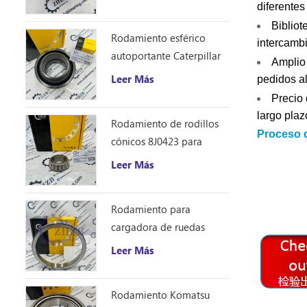
diferente
Bibliot
Rodamiento esférico
intercambi
autoportante Caterpillar
Amplio 
1401185
Leer Más
pedidos a
Precio 
largo plaz
Rodamiento de rodillos
Proceso 
cónicos 8J0423 para
excavadora Caterpillar
Leer Más
D10R
Rodamiento para
cargadora de ruedas
Caterpillar 8S9076
Leer Más
Rodamiento Komatsu