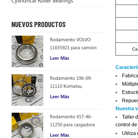
Cylindrical Roller Bearings
NUEVOS PRODUCTOS
Rodamiento VOLVO
11035921 para camión
Ca
volquete articulado
Leer Más
Caracterí
Fabrica
Rodamiento 196-09-
Múltipl
11110 Komatsu,
Estruct
repuestos para
Leer Más
Repuest
excavadora D355C
Nuestra v
Rodamiento 417-46-
Taller 
11250 para cargadora
control de
Komatsu WA150-6
Utiliza
Leer Más