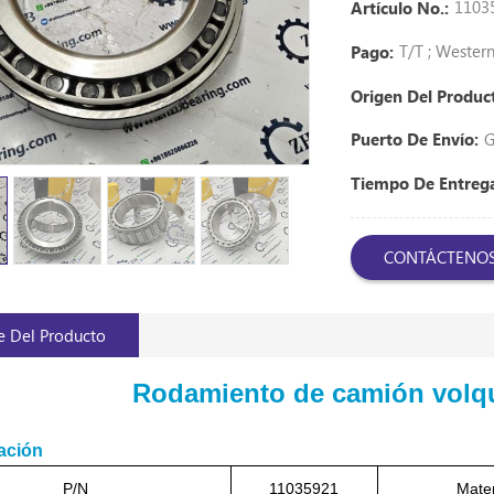
1103
Artículo No.:
T/T ; Weste
Pago:
Origen Del Produc
G
Puerto De Envío:
Tiempo De Entre
CONTÁCTENO
e Del Producto
Rodamiento de camión volq
ación
P/N
11035921
Mater