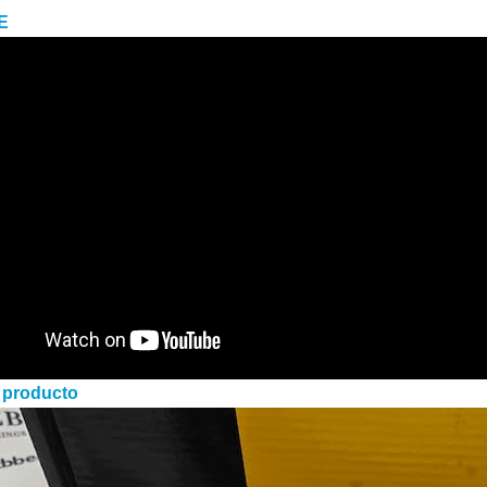
E
 producto