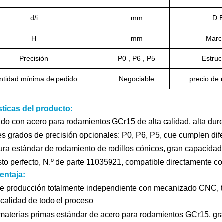
d/i
mm
D.
H
mm
Mar
Precisión
P0 , P6 , P5
Estruc
ntidad mínima de pedido
Negociable
precio de
sticas del producto:
do con acero para rodamientos GCr15 de alta calidad, alta dure
es grados de precisión opcionales: P0, P6, P5, que cumplen dife
ura estándar de rodamiento de rodillos cónicos, gran capacidad 
o perfecto, N.º de parte 11035921, compatible directamente 
entaja:
de producción totalmente independiente con mecanizado CNC, trat
 calidad de todo el proceso
 materias primas estándar de acero para rodamientos GCr15, g