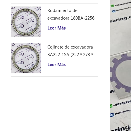
Rodamiento de
excavadora 180BA-2256
(180 * 225 * 21,5)
Leer Más
Cojinete de excavadora
BA222-1SA (222 * 273 *
26)
Leer Más