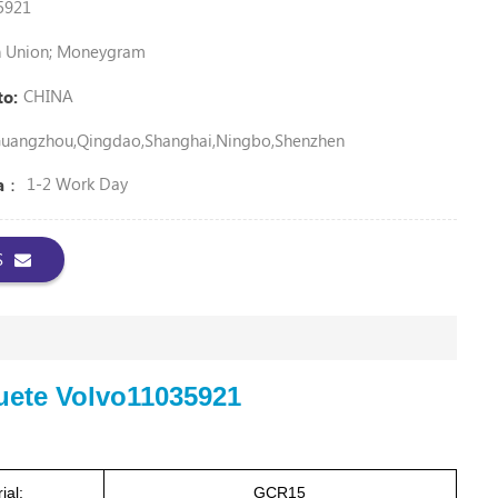
5921
rn Union; Moneygram
CHINA
to:
uangzhou,Qingdao,Shanghai,Ningbo,Shenzhen
1-2 Work Day
ga：
S
uete Volvo
11035921
ial:
GCR15