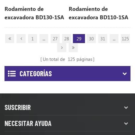
Rodamiento de
Rodamiento de
excavadora BD130-1SA
excavadora BD110-1SA
(130 * 166 * 34)
(110 * 140 * 28)
1
...
27
28
29
30
31
...
125
Un total de
125
páginas
CATEGORÍAS
SUSCRIBIR
NECESITAR AYUDA