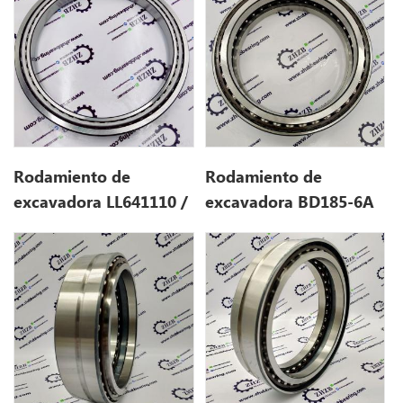
Rodamiento de
Rodamiento de
excavadora LL641110 /
excavadora BD185-6A
49 (203 * 261 * 28)
(185 * 232 * 52)