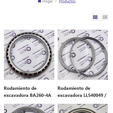
Hogar
Productos
Vista de
Vi
Rodamiento de
Rodamiento de
excavadora BA260-4A
excavadora LL540049 /
(260 * 340 * 38)
10 (196.85 * 254 *
28.575)