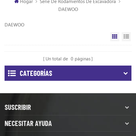
Hogar
Serie De Rodamientos De Excavadora
DAEWOO
DAEWOO
Vista de
Vi
Un total de
0
páginas
CATEGORÍAS
SUSCRIBIR
NECESITAR AYUDA