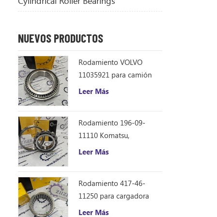
Cylindrical Roller Bearings
NUEVOS PRODUCTOS
Rodamiento VOLVO
11035921 para camión
volquete articulado
Leer Más
Rodamiento 196-09-
11110 Komatsu,
repuestos para
Leer Más
excavadora D355C
Rodamiento 417-46-
11250 para cargadora
Komatsu WA150-6
Leer Más