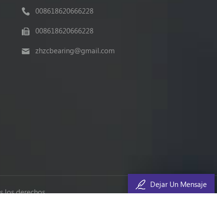
008618620666228
008618620666228
zhzcbearing@gmail.com
Dejar Un Mensaje
 los derechos.