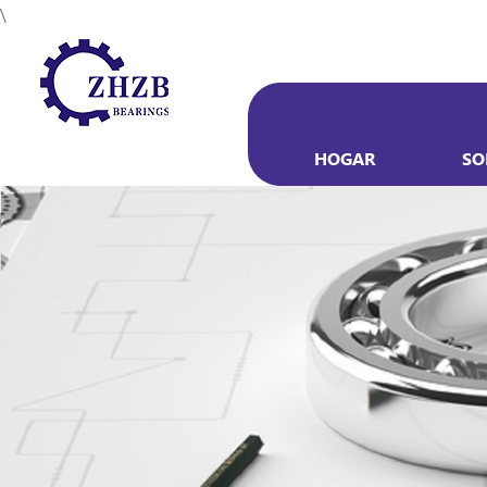
\
HOGAR
SO