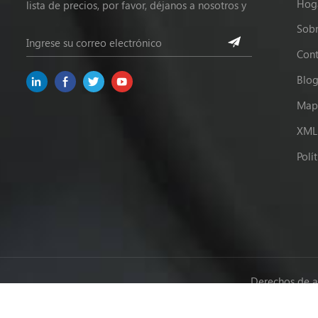
Hog
lista de precios, por favor, déjanos a nosotros y
estaremos en contacto dentro de las 24 horas.
Sobr
Cont
Blo
Mapa
XML
Polí
Derechos de a