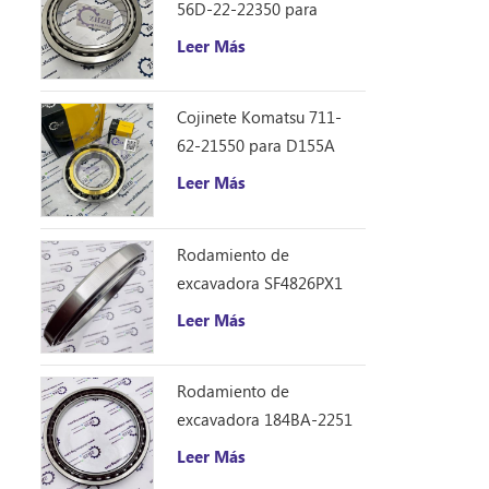
56D-22-22350 para
camión volquete HM250
Leer Más
Cojinete Komatsu 711-
62-21550 para D155A
Leer Más
Rodamiento de
excavadora SF4826PX1
(240 * 310 * 33)
Leer Más
Rodamiento de
excavadora 184BA-2251
(184 * 226 * 21.5)
Leer Más