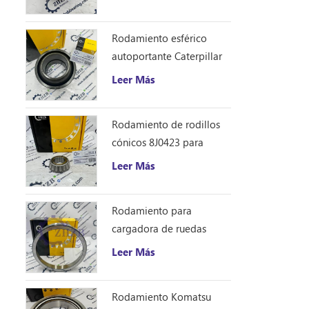
Rodamiento esférico
autoportante Caterpillar
1401185
Leer Más
Rodamiento de rodillos
cónicos 8J0423 para
excavadora Caterpillar
Leer Más
D10R
Rodamiento para
cargadora de ruedas
Caterpillar 8S9076
Leer Más
Rodamiento Komatsu