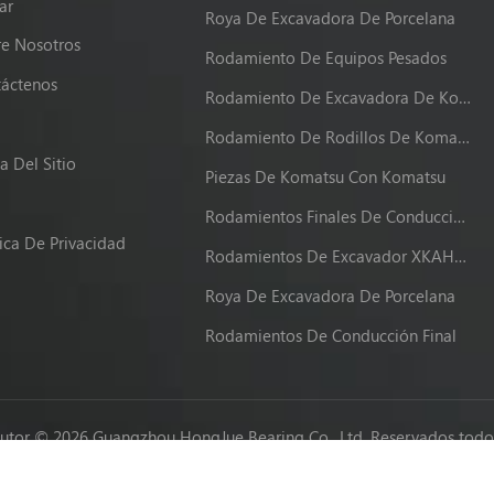
ar
Roya De Excavadora De Porcelana
e Nosotros
Rodamiento De Equipos Pesados
áctenos
Rodamiento De Excavadora De Komatsu
g
Rodamiento De Rodillos De Komatsu
 Del Sitio
Piezas De Komatsu Con Komatsu
Rodamientos Finales De Conducción XKAH-00340
tica De Privacidad
Rodamientos De Excavador XKAH-00340
Roya De Excavadora De Porcelana
Rodamientos De Conducción Final
utor © 2026 Guangzhou HongJue Bearing Co., Ltd. Reservados todos
Network IPv6 compatible con