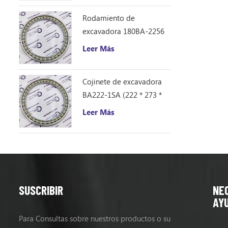
Rodamiento de
excavadora 180BA-2256
(180 * 225 * 21,5)
Leer Más
Cojinete de excavadora
BA222-1SA (222 * 273 *
26)
Leer Más
SUSCRIBIR
NE
AY
Para Consultas sobre nuestros productos o su