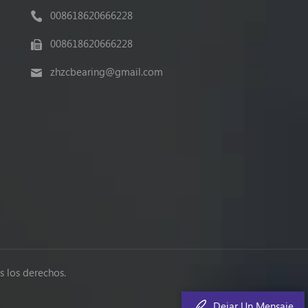
008618620666228
008618620666228
zhzcbearing@gmail.com
 los derechos.
Dejar Un Mensaje