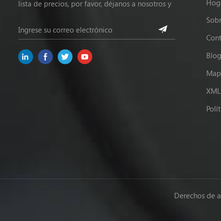
Hog
lista de precios, por favor, déjanos a nosotros y
estaremos en contacto dentro de las 24 horas.
Sobr
Cont
Blo
Mapa
XML
Polí
Derechos de a