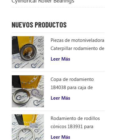
Cylindrical Roller Bearings
NUEVOS PRODUCTOS
Piezas de motoniveladora
Caterpillar rodamiento de
rodillos cónicos 1B4043
Leer Más
cono de rodamiento
ZHZB acero
Copa de rodamiento
1B4038 para caja de
engranajes del
Leer Más
accionamiento del círculo
de la motoniveladora
Rodamiento de rodillos
cónicos 1B3931 para
motoniveladora
Leer Más