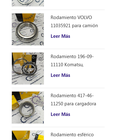
Caterpillar 12F 14E 120
140B repuestos
Rodamiento VOLVO
11035921 para camión
volquete articulado
Leer Más
Rodamiento 196-09-
11110 Komatsu,
repuestos para
Leer Más
excavadora D355C
Rodamiento 417-46-
11250 para cargadora
Komatsu WA150-6
Leer Más
Rodamiento esférico