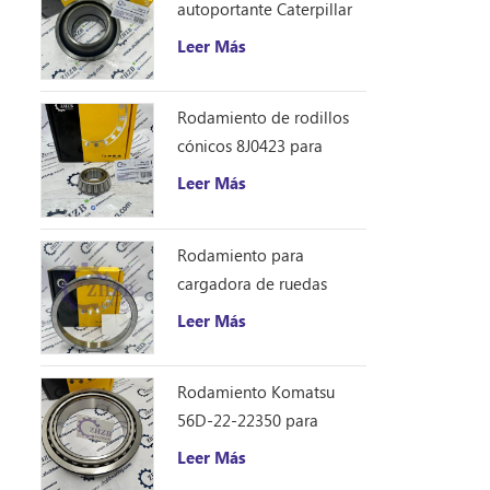
autoportante Caterpillar
1401185
Leer Más
Rodamiento de rodillos
cónicos 8J0423 para
excavadora Caterpillar
Leer Más
D10R
Rodamiento para
cargadora de ruedas
Caterpillar 8S9076
Leer Más
Rodamiento Komatsu
56D-22-22350 para
camión volquete HM250
Leer Más