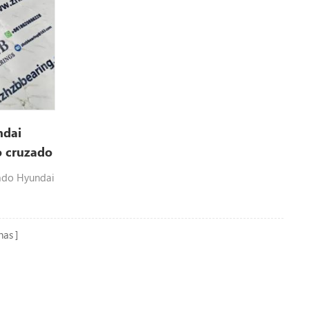
ndai
 cruzado
ado Hyundai
nas