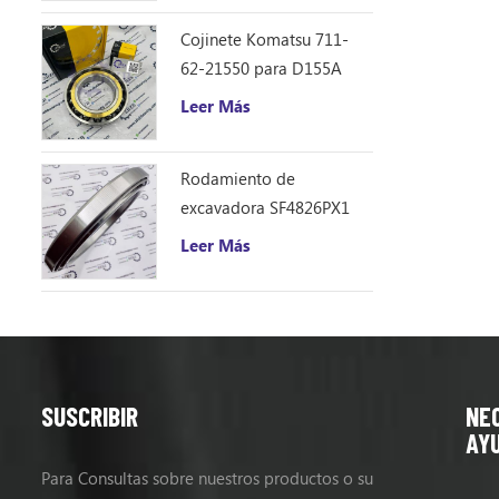
Cojinete Komatsu 711-
62-21550 para D155A
Leer Más
Rodamiento de
excavadora SF4826PX1
(240 * 310 * 33)
Leer Más
SUSCRIBIR
NE
AY
Para Consultas sobre nuestros productos o su