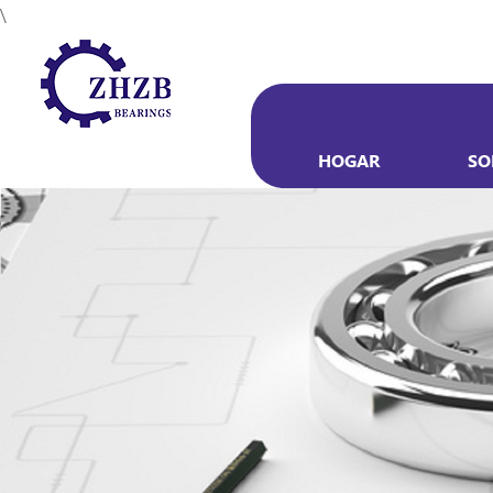
\
HOGAR
SO