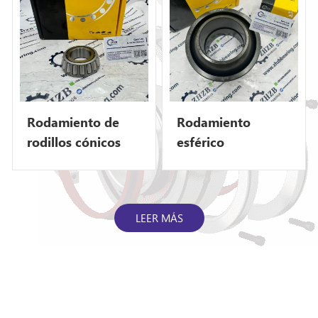
especificaciones de
fabricación originales y
disponible en múltiples
opciones de precisión, es ideal
para mantenimiento diario,
reparación de fallos y
Rodamiento de
Rodamiento
reacondicionamiento de
rodillos cónicos
esférico
equipos, con gran
8J0423 para
autoportante
compatibilidad y estabilidad
operativa. ¿Por qué elegir los
excavadora
Caterpillar
rodamientos para maquinaria
Caterpillar D10R
1401185
de ingeniería de ZHZBearing?
LEER MÁS
ZHZBearing se centra en la
investigación y desarrollo y
producción de rodamientos
para piezas de maquinaria de
ingen...