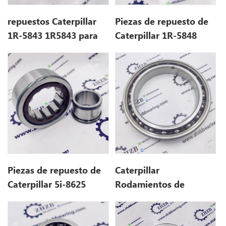
repuestos Caterpillar
Piezas de repuesto de
1R-5843 1R5843 para
Caterpillar 1R-5848
HX380L
1R5848 para hx380l
Piezas de repuesto de
Caterpillar
Caterpillar 5i-8625
Rodamientos de
5i8625 para E345B
camiones de disco 6Y-
3484 6Y3484 para 785