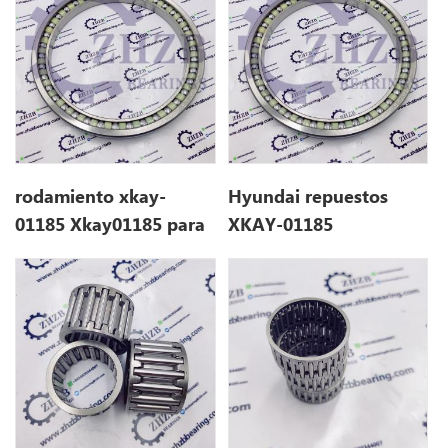
rodamiento xkay-
Hyundai repuestos
01185 Xkay01185 para
XKAY-01185
hyundai HX380L
XKAY01185 para
HX380L