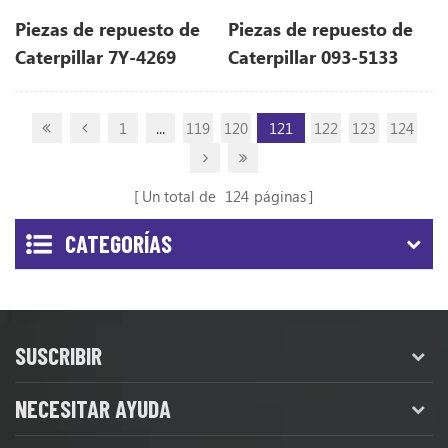
Piezas de repuesto de
Piezas de repuesto de
Caterpillar 7Y-4269
Caterpillar 093-5133
7Y4269 para E375
0935133 para E317
1
...
119
120
121
122
123
124
Un total de
124
páginas
CATEGORÍAS
SUSCRIBIR
NECESITAR AYUDA