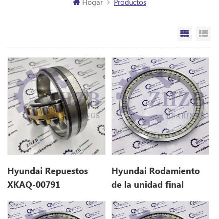
Hogar
Productos
Vista de
Vi
Hyundai Repuestos
Hyundai Rodamiento
XKAQ-00791
de la unidad final
XKaq00791 para
XKAY-01185
R1200-9
Xkay01185 para hx380l