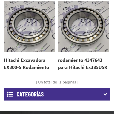
para ex385USR
Hitachi Excavadora
rodamiento 4347643
EX300-5 Rodamiento
para Hitachi Ex385USR
de la caja de cambios
de giro 4347643.
Un total de
1
páginas
CATEGORÍAS