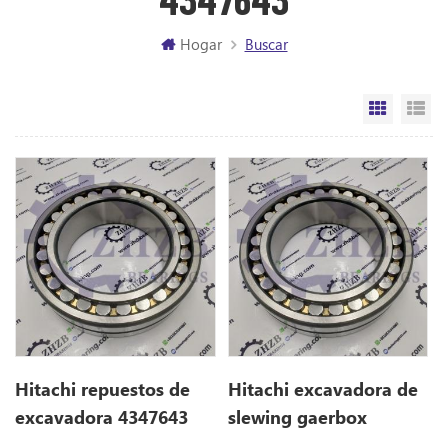
Hogar
Buscar
Vista de
Vi
Hitachi repuestos de
Hitachi excavadora de
excavadora 4347643
slewing gaerbox
para ex385USR
rodamiento 4347643