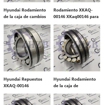
Hyundai Rodamiento
Rodamiento XKAQ-
de la caja de cambios
00146 XKaq00146 para
de giro XKAQ-00146
hyundai R430LC-9
XKaq00146 para
R430LC-9
Hyundai Repuestos
Hyundai Rodamiento
XKAQ-00146
de la caja de
XKaq00146 para
engranajes de giro
R430LC-9
XKAQ-00647