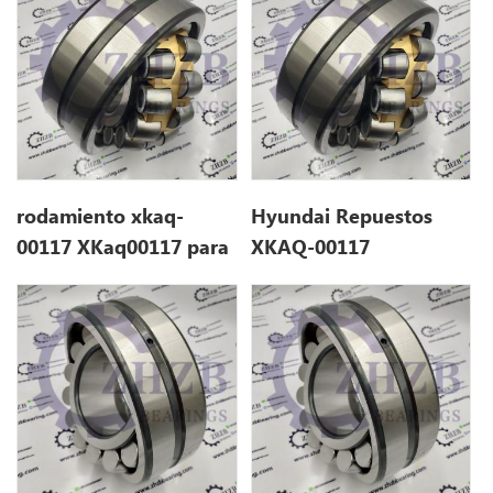
R250LC7
rodamiento xkaq-
Hyundai Repuestos
00117 XKaq00117 para
XKAQ-00117
hyundai R250LC7
XKaq00117 para
R250LC7