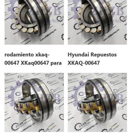
XKaq00647 para
R450LC-7
rodamiento xkaq-
Hyundai Repuestos
00647 XKaq00647 para
XKAQ-00647
hyundai R450LC-7
XKaq00647 para
R450LC-7