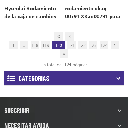
Hyundai Rodamiento
rodamiento xkaq-
de la caja de cambios
00791 XKaq00791 para
de giro XKAQ-00791
hyundai R1200-9
XKaq00791 para
R1200-9
1
...
118
119
120
121
122
123
124
Un total de
124
páginas
CATEGORÍAS
SUSCRIBIR
NECESITAR AYUDA