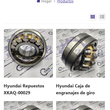
Hogar
Productos
Vista de
Vi
Hyundai Repuestos
Hyundai Caja de
XKAQ-00029
engranajes de giro
XKAQ00029 para
XKAQ-00117,
R450LC-7
XKAQ00117 para