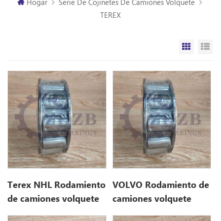
Hogar
Serie De Cojinetes De Camiones Volquete
TEREX
Vista de
Vi
Terex NHL Rodamiento
VOLVO Rodamiento de
de camiones volquete
camiones volquete
rígido 15015363
tel15015363