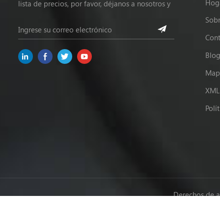
Hog
lista de precios, por favor, déjanos a nosotros y
estaremos en contacto dentro de las 24 horas.
Sobr
Cont
Blo
Mapa
XML
Polí
Derechos de a