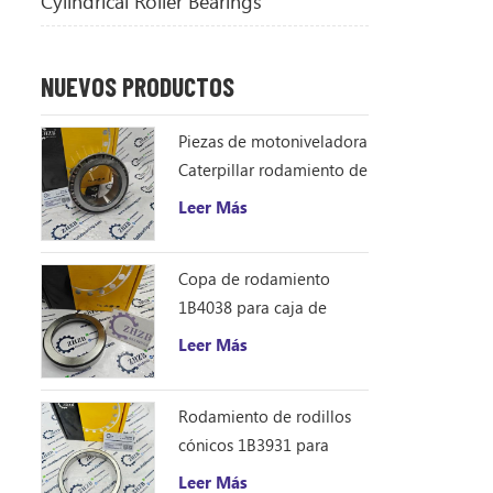
Cylindrical Roller Bearings
NUEVOS PRODUCTOS
Piezas de motoniveladora
Caterpillar rodamiento de
rodillos cónicos 1B4043
Leer Más
cono de rodamiento
ZHZB acero
Copa de rodamiento
1B4038 para caja de
engranajes del
Leer Más
accionamiento del círculo
de la motoniveladora
Rodamiento de rodillos
cónicos 1B3931 para
motoniveladora
Leer Más