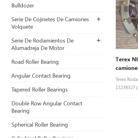
Bulldozer
Serie De Cojinetes De Camiones
Volquete
Serie De Rodamientos De
Alumadreja De Motor
Terex N
​Road Roller Bearing
camiones
Angular Contact Bearing
1523832
Terex Roda
15238327 p
Tapered Roller Bearings
volquete r
Double Row Angular Contact
Bearing
Spherical Roller Bearing