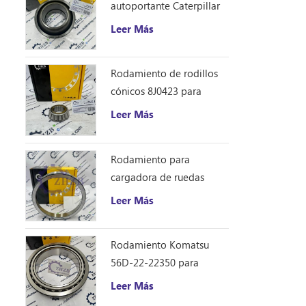
autoportante Caterpillar
1401185
Leer Más
Rodamiento de rodillos
cónicos 8J0423 para
excavadora Caterpillar
Leer Más
D10R
Rodamiento para
cargadora de ruedas
Caterpillar 8S9076
Leer Más
Rodamiento Komatsu
56D-22-22350 para
camión volquete HM250
Leer Más