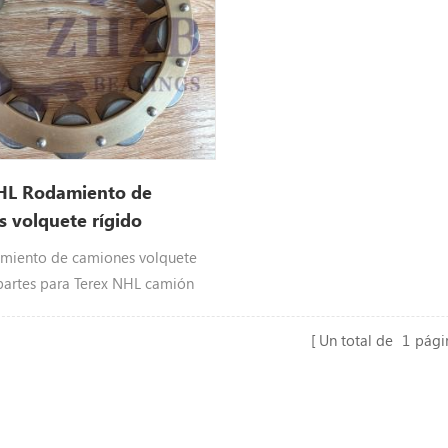
HL Rodamiento de
 volquete rígido
7
miento de camiones volquete
artes para Terex NHL camión
ígido TR60 TR70 TR100
Un total de
1
pági