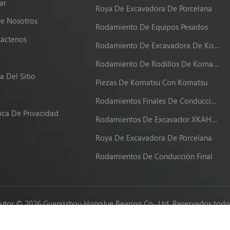
ar
Roya De Excavadora De Porcelana
e Nosotros
Rodamiento De Equipos Pesados
áctenos
Rodamiento De Excavadora De Komatsu
g
Rodamiento De Rodillos De Komatsu
 Del Sitio
Piezas De Komatsu Con Komatsu
Rodamientos Finales De Conducción XKAH-00340
tica De Privacidad
Rodamientos De Excavador XKAH-00340
Roya De Excavadora De Porcelana
Rodamientos De Conducción Final
utor © 2026 Guangzhou HongJue Bearing Co., Ltd. Reservados todos
Network IPv6 compatible con