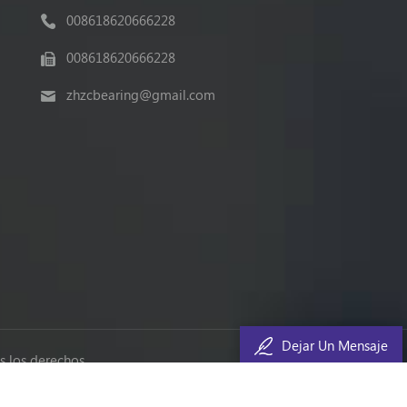
008618620666228
008618620666228
zhzcbearing@gmail.com
Dejar Un Mensaje
 los derechos.