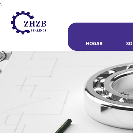
\
HOGAR
SO