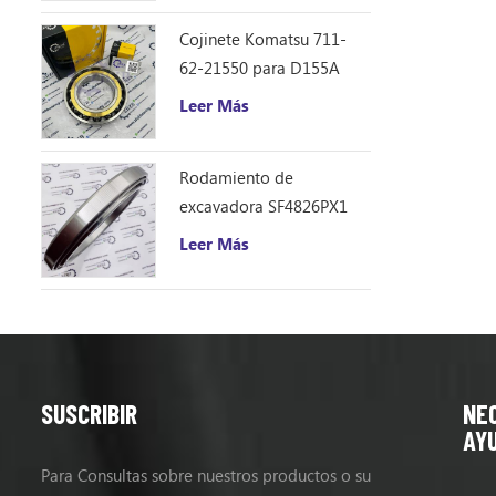
Cojinete Komatsu 711-
62-21550 para D155A
Leer Más
Rodamiento de
excavadora SF4826PX1
(240 * 310 * 33)
Leer Más
SUSCRIBIR
NE
AY
Para Consultas sobre nuestros productos o su