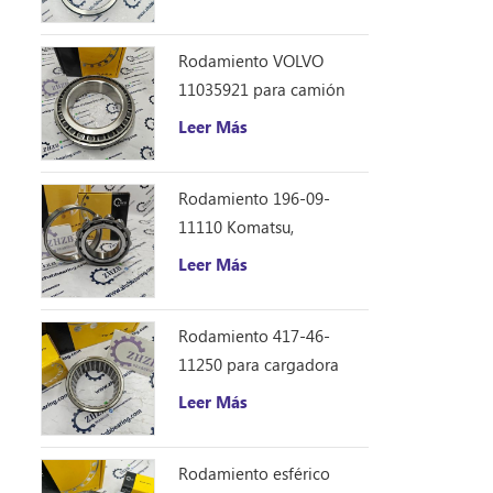
Caterpillar 12F 14E 120
140B repuestos
Rodamiento VOLVO
11035921 para camión
volquete articulado
Leer Más
Rodamiento 196-09-
11110 Komatsu,
repuestos para
Leer Más
excavadora D355C
Rodamiento 417-46-
11250 para cargadora
Komatsu WA150-6
Leer Más
Rodamiento esférico