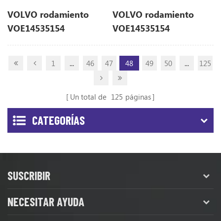
VOLVO rodamiento
VOLVO rodamiento
VOE14535154
VOE14535154
14535154
14535154
1
...
46
47
48
49
50
...
125
Un total de
125
páginas
CATEGORÍAS
SUSCRIBIR
NECESITAR AYUDA