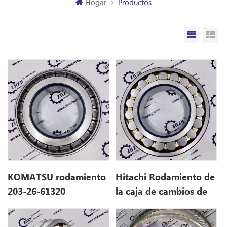
Hogar
Productos
Vista de
Vi
KOMATSU rodamiento
Hitachi Rodamiento de
203-26-61320
la caja de cambios de
giro de excavadora
4293424