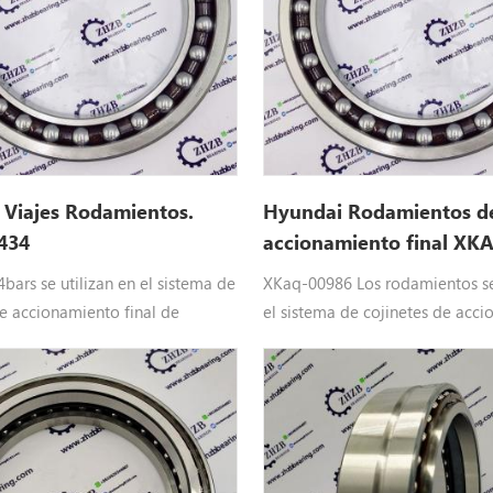
 Viajes Rodamientos.
Hyundai Rodamientos d
434
accionamiento final XK
bars se utilizan en el sistema de
XKaq-00986 Los rodamientos se 
de accionamiento final de
el sistema de cojinetes de acc
quinaria pesada Equipo: Xkah-
final de Hyundai Maquinaria p
dai repuestos aplicar
Equipo: XKaq-00986 Hyundai r
C7, R180LC7A, R210LC3H,
aplicar paraR110-7, R110-7A, R
R210LC7A, R210LC7H, R250LC7,
R140LC9A, R140LC9S, R160LC9,
 RC215C7, RC215C7H
R160LC9S, R180LC9, R180LC9A,
R210LC7A, R210LC9, R210LC9BC