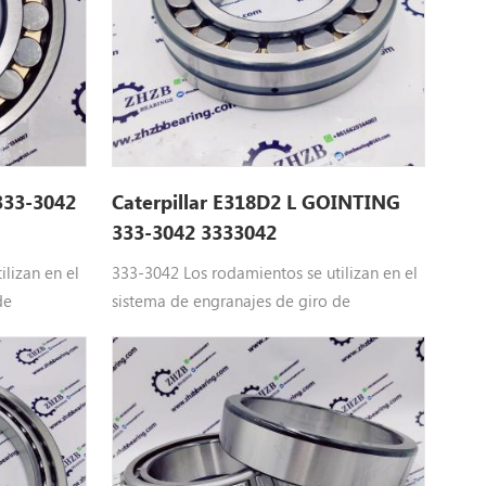
333-3042
Caterpillar E318D2 L GOINTING
333-3042 3333042
lizan en el
333-3042 Los rodamientos se utilizan en el
de
sistema de engranajes de giro de
ada de
excavadora de maquinaria pesada de
16E L, e318d
Caterpillar Equipo: E315D L, E316E L, e318d
L, e318d2 l