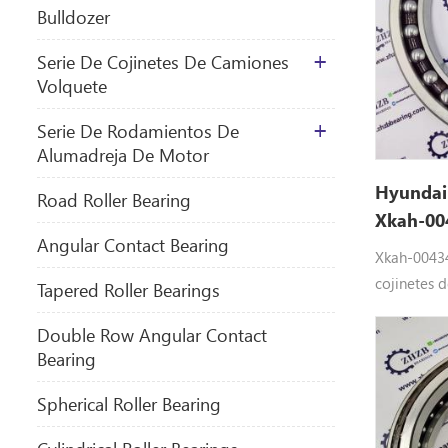
Bulldozer
Serie De Cojinetes De Camiones
Volquete
Serie De Rodamientos De
Alumadreja De Motor
Hyundai
​Road Roller Bearing
Xkah-00
Angular Contact Bearing
Xkah-00434
cojinetes 
Tapered Roller Bearings
Hyundai Ma
Double Row Angular Contact
00434 Hyun
Bearing
paraR180L
R210LC7, 
Spherical Roller Bearing
R250LC7A,