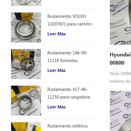
Caterpillar 12F 14E 120
140B repuestos
Rodamiento VOLVO
11035921 para camión
volquete articulado
Leer Más
Rodamiento 196-09-
Hyundai
11110 Komatsu,
00800
repuestos para
Leer Más
Xkah-00800
excavadora D355C
sistema de
final de H
Rodamiento 417-46-
Equipo: Xk
11250 para cargadora
aplicar pa
Komatsu WA150-6
Leer Más
R60CR-9, 
Rodamiento esférico