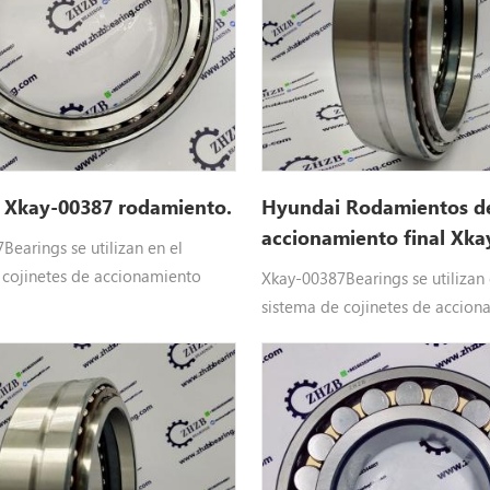
R210LC9BH, R210LC9BH, R210L
R220LC9A, R220NLC9A, R235LC
 Xkay-00387 rodamiento.
Hyundai Rodamientos d
accionamiento final Xka
Bearings se utilizan en el
 cojinetes de accionamiento
Xkay-00387Bearings se utilizan 
yundai Maquinaria pesada
sistema de cojinetes de accion
ay-00387 Hyundai repuestos
final de Hyundai Maquinaria p
raR55-7, R55-7A, R55-9, R55-9A,
Equipo: Xkay-00387 Hyundai re
0CR-9, R60CR-9A, R80-7, R80-
aplicar paraR55-7, R55-7A, R55
-9, R80CR-9A, RD80-7
R55-9S, R60CR-9, R60CR-9A, R8
7A, R80CR-9, R80CR-9A, RD80-