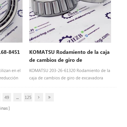
168-8451
KOMATSU Rodamiento de la caja
de cambios de giro de
excavadora 203-26-61320
lizan en el
KOMATSU 203-26-61320 Rodamiento de la
 reducción
caja de cambios de giro de excavadora
ada
PC120-6 PC128 203-26-61320 Los
 318B, 318C,
rodamientos se utilizan en el sistema de
49
...
125
d Ln, 320b,
reducción de caja de cambios de
20D FM,
maquinaria pesada Equipo: PC120-6 PC128.
inas
 Lrr, 320d
 322B Ln,