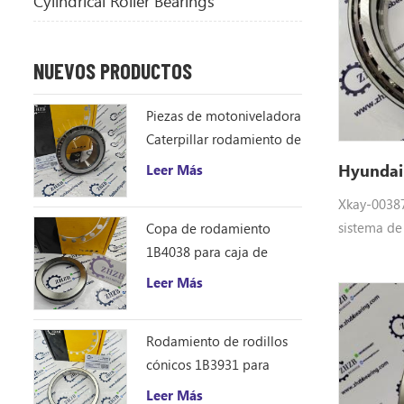
Cylindrical Roller Bearings
NUEVOS PRODUCTOS
Piezas de motoniveladora
Caterpillar rodamiento de
rodillos cónicos 1B4043
Hyundai
Leer Más
cono de rodamiento
Xkay-00387
ZHZB acero
sistema de
Copa de rodamiento
final de H
1B4038 para caja de
Equipo: Xk
engranajes del
Leer Más
aplicar pa
accionamiento del círculo
R55-9S, R6
de la motoniveladora
Rodamiento de rodillos
7A, R80CR
cónicos 1B3931 para
motoniveladora
Leer Más