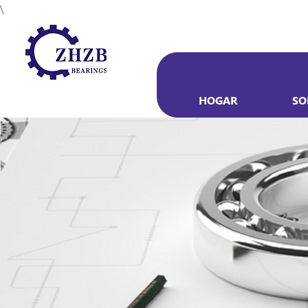
\
HOGAR
SO