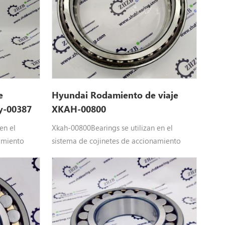
C9,
R210LC9BH, R210LC9BH, R210LC9,
9
R220LC9A, R220NLC9A, R235LC9
e
Hyundai Rodamiento de viaje
y-00387
XKAH-00800
en el
Xkah-00800Bearings se utilizan en el
amiento
sistema de cojinetes de accionamiento
esada
final de Hyundai Maquinaria pesada
puestos
Equipo: Xkah-00800 Hyundai repuestos
-9, R55-9A,
aplicar paraR55-7, R55-7A, R55-9, R55-9S,
0-7, R80-
R60CR-9, R60CR-9A
7