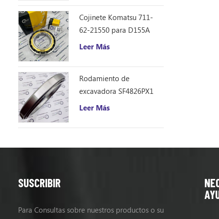
323d
Cojinete Komatsu 711-
62-21550 para D155A
Leer Más
Rodamiento de
excavadora SF4826PX1
(240 * 310 * 33)
Leer Más
SUSCRIBIR
NE
AY
Para Consultas sobre nuestros productos o su