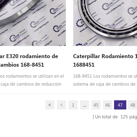
lar E320 rodamiento de
Caterpillar Rodamiento 
cambios 168-8451
1688451
os rodamientos se utilizan en el
168-8451 Los rodamientos se uti
 caja de cambios de reducción
sistema de caja de cambios de
 de maquinaria pesada
del equipo de maquinaria pes
: 311c, 315c, 315D L, 318B, 318C,
Caterpillar: 311c, 315c, 315D L,
1
...
45
46
47
48
9c, 319D, 319D L, 319d Ln, 320b,
318D L, 319c, 319D, 319D L, 319
 FM, 320c L, 320D, 320D FM,
320c, 320c FM, 320c L, 320D, 3
Un total de
125
pág
20D L, 320d Ln, 320d Lrr, 320d
320D GC, 320D L, 320d Ln, 320d
21c, 321d LCR, 322B, 322B Ln,
Rr, 321b, 321c, 321d LCR, 322B,