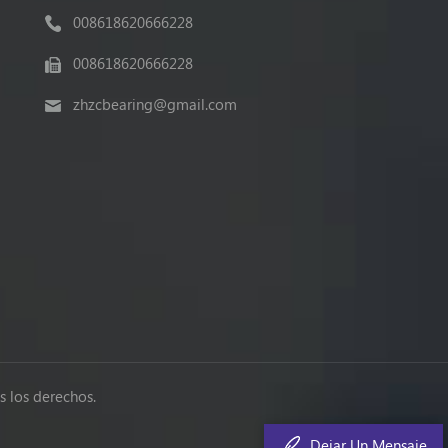
008618620666228
008618620666228
zhzcbearing@gmail.com
 los derechos.
Dejar Un Mensaje