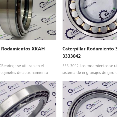
 Rodamientos XKAH-
Caterpillar Rodamiento 
3333042
Bearings se utilizan en el
333-3042 Los rodamientos se uti
 cojinetes de accionamiento
sistema de engranajes de giro 
yundai Maquinaria pesada
excavadora de maquinaria pes
ah-00800 Hyundai repuestos
Caterpillar Equipo: E315D L, E3
raR55-7, R55-7A, R55-9, R55-9S,
L, e318d2 l
R60CR-9A