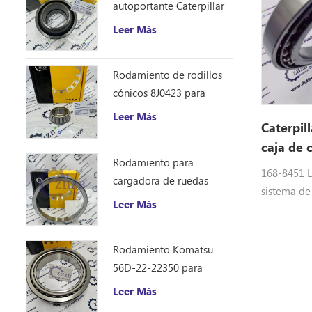
autoportante Caterpillar
1401185
Leer Más
Rodamiento de rodillos
cónicos 8J0423 para
excavadora Caterpillar
Leer Más
Caterpil
D10R
caja de 
Rodamiento para
1688451
168-8451 L
cargadora de ruedas
sistema de
Caterpillar 8S9076
Leer Más
del equipo
Caterpillar
318D L, 31
Rodamiento Komatsu
320c, 320c
56D-22-22350 para
320D GC, 3
camión volquete HM250
Leer Más
Rr, 321b, 3