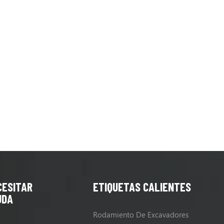
323d
CESITAR
ETIQUETAS CALIENTES
UDA
Rodamiento De Excavadores