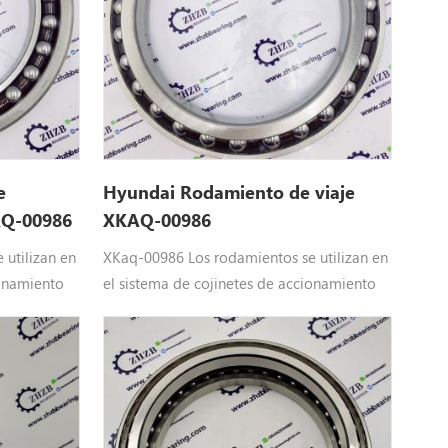
e
Hyundai Rodamiento de viaje
AQ-00986
XKAQ-00986
utilizan en
XKaq-00986 Los rodamientos se utilizan en
ionamiento
el sistema de cojinetes de accionamiento
esada
final de Hyundai Maquinaria pesada
epuestos
Equipo: XKaq-00986 Hyundai repuestos
140LC9,
aplicar paraR110-7, R110-7A, R140LC9,
 R160LC9A,
R140LC9A, R140LC9S, R160LC9, R160LC9A,
 R180LC9S,
R160LC9S, R180LC9, R180LC9A, R180LC9S,
,
R210LC7A, R210LC9, R210LC9BC,