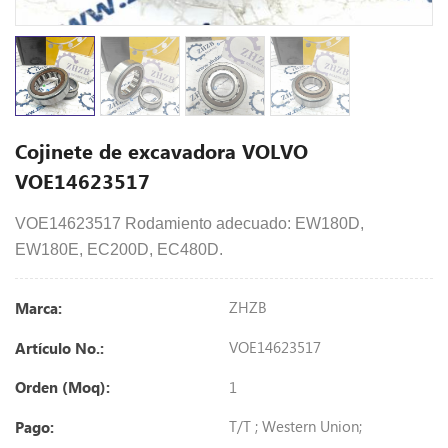
Cojinete de excavadora VOLVO
VOE14623517
VOE14623517 Rodamiento adecuado: EW180D,
EW180E, EC200D, EC480D.
ZHZB
Marca:
VOE14623517
Artículo No.:
1
Orden (Moq):
T/T ; Western Union;
Pago: