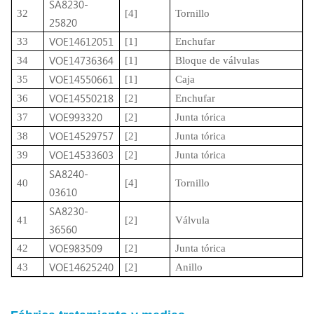
SA8230-
32
[4]
Tornillo
25820
VOE14612051
33
[1]
Enchufar
VOE14736364
34
[1]
Bloque de válvulas
VOE14550661
35
[1]
Caja
VOE14550218
36
[2]
Enchufar
VOE993320
37
[2]
Junta tórica
VOE14529757
38
[2]
Junta tórica
VOE14533603
39
[2]
Junta tórica
SA8240-
40
[4]
Tornillo
03610
SA8230-
41
[2]
Válvula
36560
VOE983509
42
[2]
Junta tórica
VOE14625240
43
[2]
Anillo