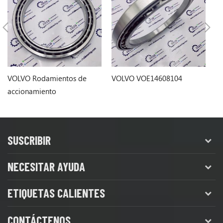
VOLVO Rodamientos de
VOLVO VOE14608104
V
accionamiento
mo
VOE14608104
fi
1
SUSCRIBIR
NECESITAR AYUDA
ETIQUETAS CALIENTES
CONTÁCTENOS