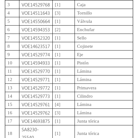
VOE14529768
3
[1]
Caja
VOE14511643
4
[3]
Tornillo
VOE14550664
5
[1]
Válvula
VOE14594353
6
[2]
Enchufar
VOE14552320
7
[1]
Sello
VOE14623517
8
[1]
Cojinete
VOE14529774
9
[1]
Eje
VOE14594933
10
[1]
Pistón
VOE14529770
11
[1]
Lámina
VOE14529771
12
[1]
Lámina
VOE14529772
13
[1]
Primavera
VOE14529773
14
[1]
Cilindro
VOE14529761
15
[4]
Lámina
VOE14529762
16
[3]
Lámina
VOE14693875
17
[1]
Junta tórica
SA8230-
18
[1]
Junta tórica
25540