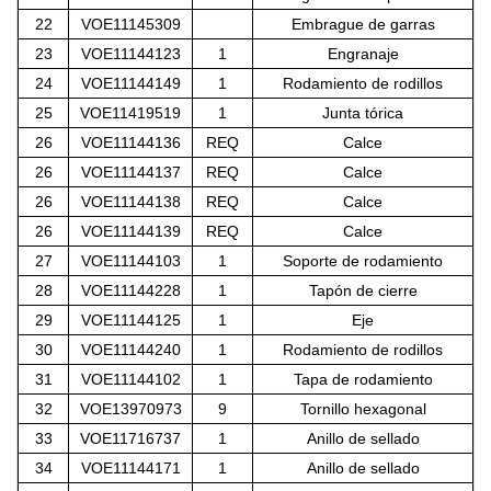
22
VOE11145309
Embrague de garras
23
VOE11144123
1
Engranaje
24
VOE11144149
1
Rodamiento de rodillos
25
VOE11419519
1
Junta tórica
26
VOE11144136
REQ
Calce
26
VOE11144137
REQ
Calce
26
VOE11144138
REQ
Calce
26
VOE11144139
REQ
Calce
27
VOE11144103
1
Soporte de rodamiento
28
VOE11144228
1
Tapón de cierre
29
VOE11144125
1
Eje
30
VOE11144240
1
Rodamiento de rodillos
31
VOE11144102
1
Tapa de rodamiento
32
VOE13970973
9
Tornillo hexagonal
33
VOE11716737
1
Anillo de sellado
34
VOE11144171
1
Anillo de sellado