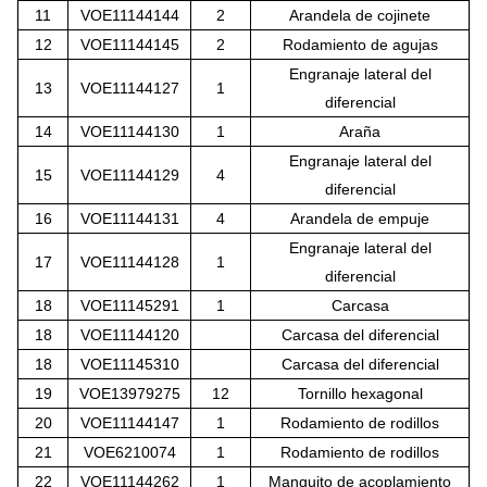
11
VOE11144144
2
Arandela de cojinete
12
VOE11144145
2
Rodamiento de agujas
Engranaje lateral del
13
VOE11144127
1
diferencial
14
VOE11144130
1
Araña
Engranaje lateral del
15
VOE11144129
4
diferencial
16
VOE11144131
4
Arandela de empuje
Engranaje lateral del
17
VOE11144128
1
diferencial
18
VOE11145291
1
Carcasa
18
VOE11144120
Carcasa del diferencial
18
VOE11145310
Carcasa del diferencial
19
VOE13979275
12
Tornillo hexagonal
20
VOE11144147
1
Rodamiento de rodillos
21
VOE6210074
1
Rodamiento de rodillos
22
VOE11144262
1
Manguito de acoplamiento