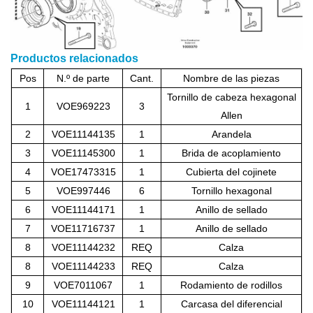
Productos relacionados
Pos
N.º de parte
Cant.
Nombre de las piezas
Tornillo de cabeza hexagonal
1
VOE969223
3
Allen
2
VOE11144135
1
Arandela
3
VOE11145300
1
Brida de acoplamiento
4
VOE17473315
1
Cubierta del cojinete
5
VOE997446
6
Tornillo hexagonal
6
VOE11144171
1
Anillo de sellado
7
VOE11716737
1
Anillo de sellado
8
VOE11144232
REQ
Calza
8
VOE11144233
REQ
Calza
9
VOE7011067
1
Rodamiento de rodillos
10
VOE11144121
1
Carcasa del diferencial