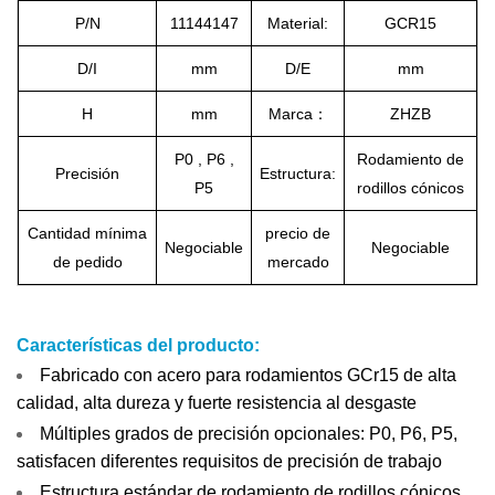
P/N
11144147
Material:
GCR15
D/I
mm
D/E
mm
H
mm
Marca：
ZHZB
P0 , P6 ,
Rodamiento de
Precisión
Estructura:
P5
rodillos cónicos
Cantidad mínima
precio de
Negociable
Negociable
de pedido
mercado
Características del producto:
Fabricado con acero para rodamientos GCr15 de alta
calidad, alta dureza y fuerte resistencia al desgaste
Múltiples grados de precisión opcionales: P0, P6, P5,
satisfacen diferentes requisitos de precisión de trabajo
Estructura estándar de rodamiento de rodillos cónicos,