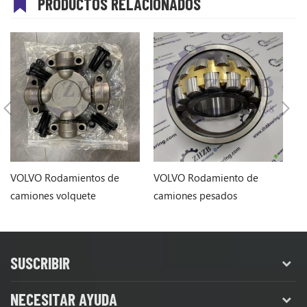
PRODUCTOS RELACIONADOS
VOLVO Rodamientos de
VOLVO Rodamiento de
R
camiones volquete
camiones pesados
1
VOE11701338 11701338
VOE11088231 para A40D
vo
SUSCRIBIR
NECESITAR AYUDA