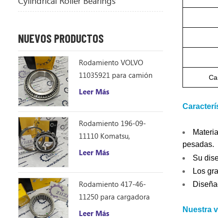
Cylindrical Roller Bearings
NUEVOS PRODUCTOS
Rodamiento VOLVO
11035921 para camión
Ca
volquete articulado
Leer Más
Caracterí
Rodamiento 196-09-
Materia
11110 Komatsu,
pesadas.
repuestos para
Leer Más
Su dise
excavadora D355C
Los gra
Rodamiento 417-46-
Diseñad
11250 para cargadora
Komatsu WA150-6
Nuestra v
Leer Más