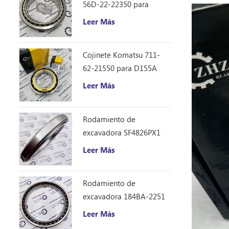
56D-22-22350 para
camión volquete HM250
Leer Más
Cojinete Komatsu 711-
62-21550 para D155A
Leer Más
Rodamiento de
excavadora SF4826PX1
(240 * 310 * 33)
Leer Más
Rodamiento de
excavadora 184BA-2251
(184 * 226 * 21.5)
Leer Más