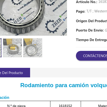
1618
Artículo No.:
T/T ; Weste
Pago:
Origen Del Produc
G
Puerto De Envío:
Tiempo De Entre
CONTÁCTENO
e Del Producto
Rodamiento para camión volquet
ación
N.º de pieza
1618152
Materi