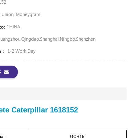
152
rn Union; Moneygram
CHINA
to:
uangzhou,Qingdao,Shanghai,Ningbo,Shenzhen
1-2 Work Day
ga：
S
e Caterpillar 1618152
al:
GCR15