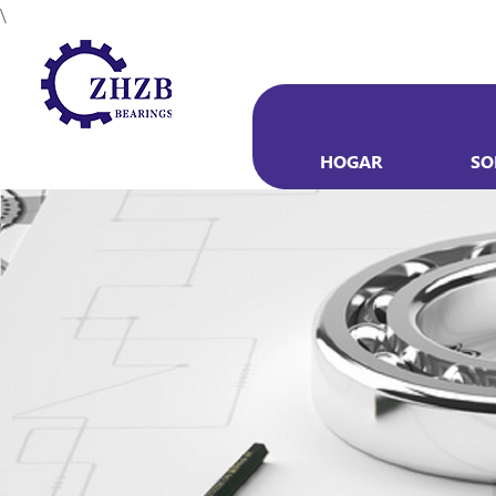
\
HOGAR
SO