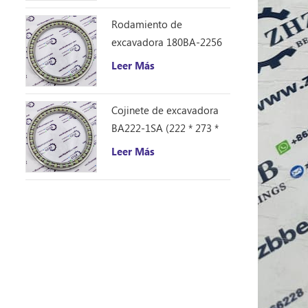
Rodamiento de
excavadora 180BA-2256
(180 * 225 * 21,5)
Leer Más
Cojinete de excavadora
BA222-1SA (222 * 273 *
26)
Leer Más