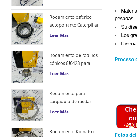
Materia
Rodamiento esférico
pesadas.
autoportante Caterpillar
Su dise
1401185
Leer Más
Los gra
Diseñad
Rodamiento de rodillos
Proceso 
cónicos 8J0423 para
excavadora Caterpillar
Leer Más
D10R
Rodamiento para
cargadora de ruedas
Caterpillar 8S9076
Leer Más
Rodamiento Komatsu
Fotos del