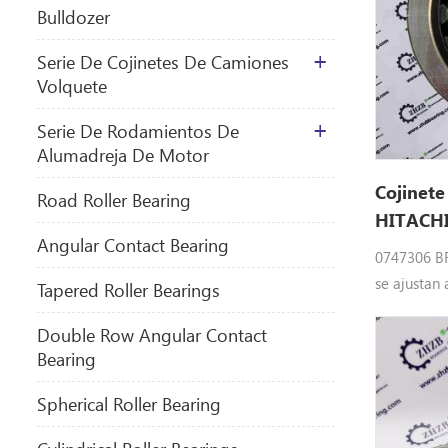
Bulldozer
Serie De Cojinetes De Camiones
Volquete
Serie De Rodamientos De
Alumadreja De Motor
Cojinete
​Road Roller Bearing
HITACHI
Angular Contact Bearing
0747306 BR
se ajustan
Tapered Roller Bearings
EX1200-6,
Double Row Angular Contact
SCX900HD-
Bearing
ZX280LC-H
ZX850LC-3
Spherical Roller Bearing
HCMC, ZX8