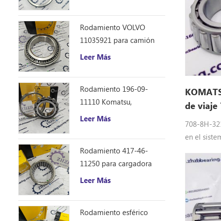
Caterpillar 12F 14E 120
140B repuestos
Rodamiento VOLVO
11035921 para camión
volquete articulado
Leer Más
Rodamiento 196-09-
KOMATSU
11110 Komatsu,
de viaje
repuestos para
7088h32
Leer Más
708-8H-321
excavadora D355C
en el sist
excavador
Rodamiento 417-46-
rodamiento
11250 para cargadora
ordenador 
Komatsu WA150-6
Leer Más
270-8 , PC
PC200-6, 
Rodamiento esférico