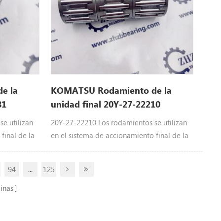
e la
KOMATSU Rodamiento de la
81
unidad final 20Y-27-22210
20Y2722210
e utilizan
20Y-27-22210 Los rodamientos se utilizan
final de la
en el sistema de accionamiento final de la
26-21281
excavadora de KOMATSU: 20Y-27-22210
0 0-8 mes De
rodamiento KOMATSU partes : PC290-8k
94
...
125
 ordenador
De PC220LC-8 De PC240-8 De ordenador
ersonal
personal 200-8, ordenador personal 600-
inas
8EO, ordenador personal 850-8EO,
ordenador personal 240-10.