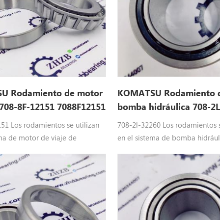
 Rodamiento de motor
KOMATSU Rodamiento d
 708-8F-12151 7088F12151
bomba hidráulica 708-2
7082L32260
51 Los rodamientos se utilizan
708-2l-32260 Los rodamientos s
ema de motor de viaje de
en el sistema de bomba hidrául
a de KOMATSU: 708-8F-12151
excavadora de KOMATSU: 708-2
 KOMATSU partes encajar :
rodamiento KOMATSU bomba hi
personal 350-8 , PC 300-8 , PC
partes encajar : ordenador pers
C 400-8 , PC3 40-6 , PC 450-6 , PC
PC 130 -8 , PC 200-6 , PC 200-8 ,
 400 -6
PC 1250-8