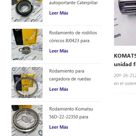
autoportante Caterpillar
1401185
Leer Más
Rodamiento de rodillos
cónicos 8J0423 para
excavadora Caterpillar
Leer Más
KOMATSU
D10R
unidad f
Rodamiento para
20Y2621
20Y-26-212
cargadora de ruedas
en el siste
Caterpillar 8S9076
Leer Más
excavador
PC2 00-6 D
personal 
Rodamiento Komatsu
56D-22-22350 para
camión volquete HM250
Leer Más