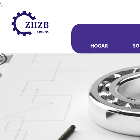
\
HOGAR
SO