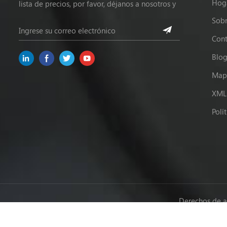
Hog
lista de precios, por favor, déjanos a nosotros y
estaremos en contacto dentro de las 24 horas.
Sobr
Cont
Blo
Mapa
XML
Polí
Derechos de a