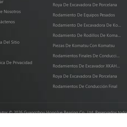
ar
Roya De Excavadora De Porcelana
e Nosotros
Rodamiento De Equipos Pesados
áctenos
Rodamiento De Excavadora De Komatsu
g
Rodamiento De Rodillos De Komatsu
 Del Sitio
Piezas De Komatsu Con Komatsu
Rodamientos Finales De Conducción XKAH-00340
tica De Privacidad
Rodamientos De Excavador XKAH-00340
Roya De Excavadora De Porcelana
Rodamientos De Conducción Final
utor © 2026 Guangzhou HongJue Bearing Co., Ltd. Reservados todos
Network IPv6 compatible con