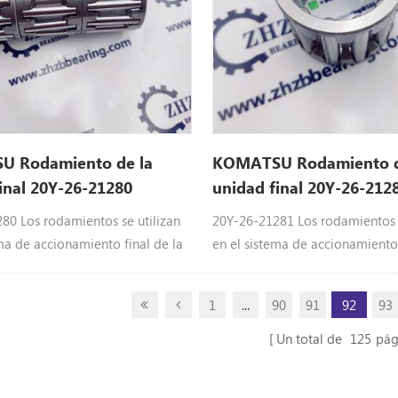
 Rodamiento de la
KOMATSU Rodamiento d
inal 20Y-26-21280
unidad final 20Y-26-212
280
20Y2621281
80 Los rodamientos se utilizan
20Y-26-21281 Los rodamientos s
ma de accionamiento final de la
en el sistema de accionamiento 
a de KOMATSU: 20Y-26-21280
excavadora de KOMATSU: 20Y-
e PC2 0 0- 7 De ordenador
PC2 00-8 De PC22 8-8 De PC2 
1
...
90
91
92
93
200-8
ordenador personal 210-10 De
personal 200-7 De ordenador p
Un total de
125
pág
200-6