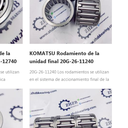
e la
KOMATSU Rodamiento de la
5-12740
unidad final 20G-26-11240
20G2611240
e utilizan
20G-26-11240 Los rodamientos se utilizan
ica
en el sistema de accionamiento final de la
25-12740
excavadora de KOMATSU: 20G-26-11240
 150-3 , PC
PC2 00-8 De ordenador personal 1250-8