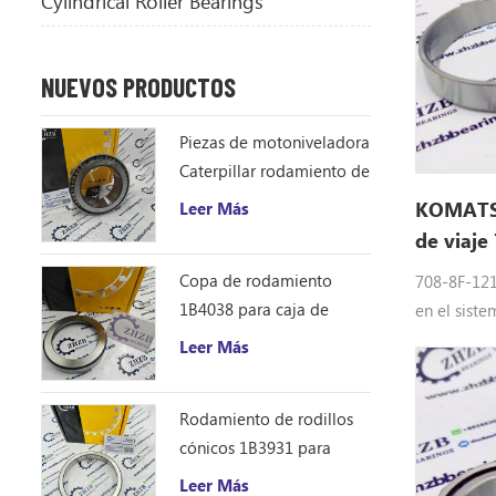
Cylindrical Roller Bearings
NUEVOS PRODUCTOS
Piezas de motoniveladora
Caterpillar rodamiento de
rodillos cónicos 1B4043
KOMATSU
Leer Más
cono de rodamiento
de viaje
ZHZB acero
Copa de rodamiento
708-8F-121
1B4038 para caja de
en el sist
engranajes del
excavador
Leer Más
accionamiento del círculo
rodamiento
de la motoniveladora
ordenador 
Rodamiento de rodillos
125 0-8 , P
cónicos 1B3931 para
380 -6, PC
motoniveladora
Leer Más