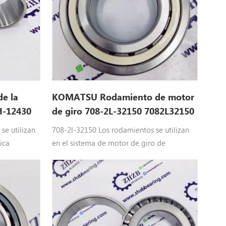
e la
KOMATSU Rodamiento de motor
H-12430
de giro 708-2L-32150 7082L32150
se utilizan
708-2l-32150 Los rodamientos se utilizan
ica
en el sistema de motor de giro de
2H-12430
excavadora de KOMATSU: 708-2l-32150
dráulica
rodamiento KOMATSU bomba hidráulica
onal 400-8 ,
partes encajar : ordenador personal 120-6 ,
7
PC 130 -8 , PC 200-6 , PC 200-8 , PC 200 -7 ,
PC 1250-8