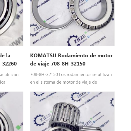
e la
KOMATSU Rodamiento de motor
L-32260
de viaje 708-8H-32150
7088h32150
e utilizan
708-8H-32150 Los rodamientos se utilizan
ica
en el sistema de motor de viaje de
l-32 26 0
excavadora de KOMATSU: 708-8H-32150
dráulica
rodamiento KOMATSU partes encajar :
onal 120-6 ,
ordenador personal 350-8 , PC 300-8 , PC
 PC 200 -7 ,
270-8 , PC290-10, PC360-10, PC350-8MO,
PC200-6, PC210-6