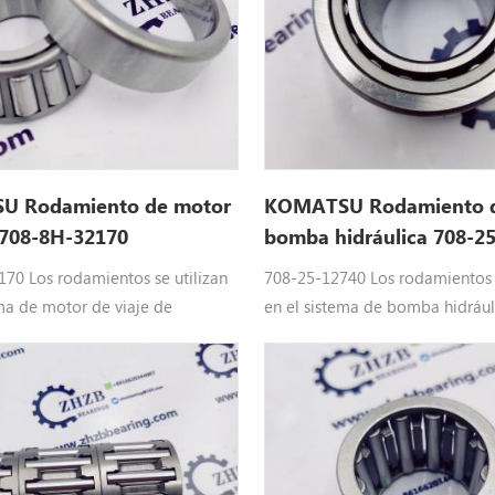
 Rodamiento de motor
KOMATSU Rodamiento d
 708-8H-32170
bomba hidráulica 708-2
170
7082512740
70 Los rodamientos se utilizan
708-25-12740 Los rodamientos s
ema de motor de viaje de
en el sistema de bomba hidrául
a de KOMATSU: 7088h32170
excavadora de KOMATSU: 708-
 KOMATSU partes encajar :
ordenador personal 1000-1 , PC
personal 350-8 , PC 300-8 , PC
1600-1 , PC650-3, PC200-3
290-10, PC360-10, PC350-8MO,
PC210-6