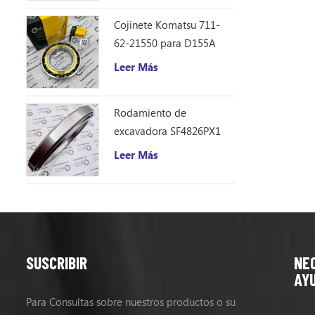
Cojinete Komatsu 711-
62-21550 para D155A
Leer Más
Rodamiento de
excavadora SF4826PX1
(240 * 310 * 33)
Leer Más
SUSCRIBIR
NE
AY
Para Consultas sobre nuestros productos o su