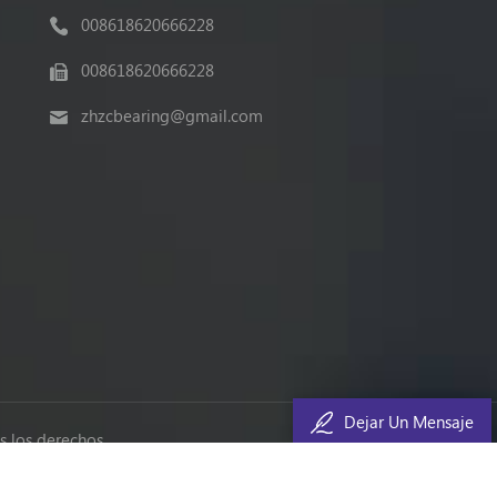
008618620666228
008618620666228
zhzcbearing@gmail.com
Dejar Un Mensaje
 los derechos.