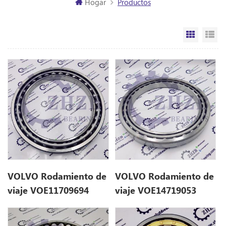
Hogar
Productos
Vista de
Vi
VOLVO Rodamiento de
VOLVO Rodamiento de
viaje VOE11709694
viaje VOE14719053
para ec280
para EC120D