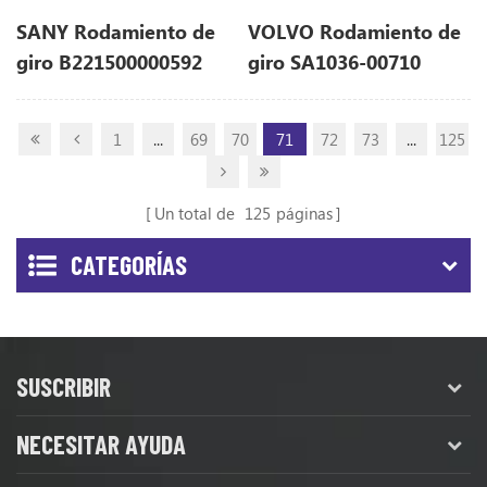
SANY Rodamiento de
VOLVO Rodamiento de
giro B221500000592
giro SA1036-00710
para sy135
para EC240B
1
...
69
70
71
72
73
...
125
Un total de
125
páginas
CATEGORÍAS
SUSCRIBIR
NECESITAR AYUDA