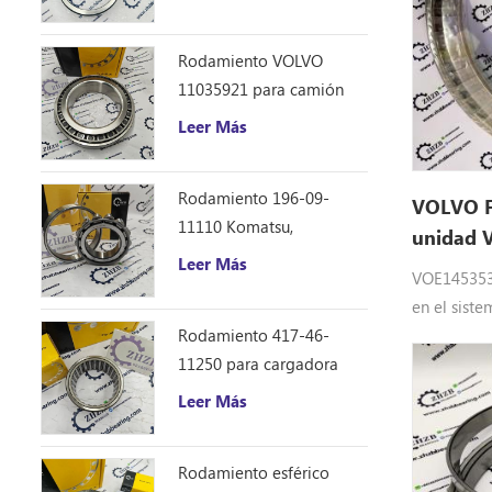
Caterpillar 12F 14E 120
140B repuestos
Rodamiento VOLVO
11035921 para camión
volquete articulado
Leer Más
Rodamiento 196-09-
VOLVO F
11110 Komatsu,
unidad 
repuestos para
Leer Más
VOE1453532
excavadora D355C
en el siste
accionamie
Rodamiento 417-46-
pesada Eq
11250 para cargadora
VOE14535
Komatsu WA150-6
Leer Más
Rodamiento esférico