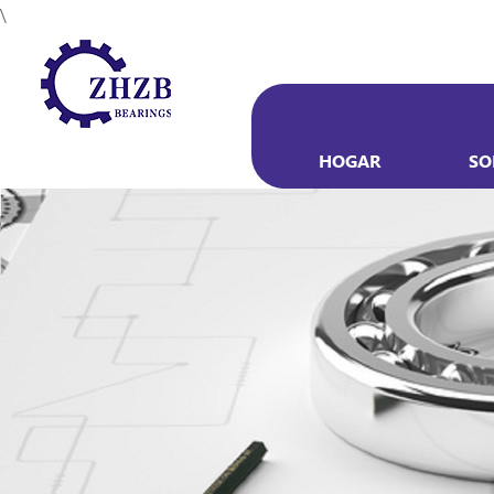
\
HOGAR
SO