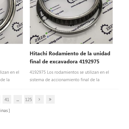
Hitachi Rodamiento de la unidad
final de excavadora 4192975
izan en el
4192975 Los rodamientos se utilizan en el
 de la
sistema de accionamiento final de la
3 BRG.; ROL.
excavadora de Hitachi : 4192975 BRG.; ROL.
, CX500,
Hitachi partes218hsl, 270c Lc JD, CX350DR,
41
...
125
00, CX700
EX200-5Z JPN, EX270, EX270-5, EX280H-5,
EX200-3C,
EX300, EX300-2, EX300-3, EX300-5, EX300-
inas
N, EX200-
5HE, EX300LC-5M, EX300LCLL-5,
, ex200-5x
EX300LLLLL-5M, EX345USR (LC), EX350H-5,