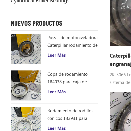
Cylindrical Roller Bearings
NUEVOS PRODUCTOS
Piezas de motoniveladora
Caterpillar rodamiento de
rodillos cónicos 1B4043
Leer Más
Caterpil
cono de rodamiento
engrana
ZHZB acero
Copa de rodamiento
2K-5066 Lo
1B4038 para caja de
sistema de
engranajes del
del cargad
Leer Más
accionamiento del círculo
Caterpillar
de la motoniveladora
/ 950e 966
Rodamiento de rodillos
cónicos 1B3931 para
motoniveladora
Leer Más