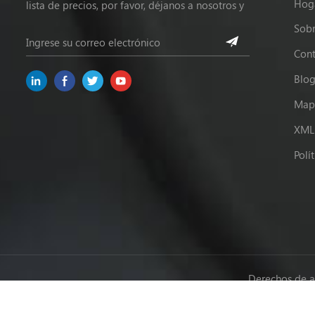
Hog
lista de precios, por favor, déjanos a nosotros y
estaremos en contacto dentro de las 24 horas.
Sobr
Cont
Blo
Mapa
XML
Polí
Derechos de a