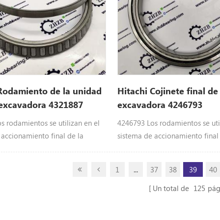
Rodamiento de la unidad
Hitachi Cojinete final de
 excavadora 4321887
excavadora 4246793
s rodamientos se utilizan en el
4246793 Los rodamientos se util
 accionamiento final de la
sistema de accionamiento final
 de Hitachi : 4321887 BRG.; ROL.
excavadora de Hitachi : 424679
rte sChr70, EX100-2, EX100-3,
Hitachi parte sCHR70, CX350DR
1
...
37
38
39
40
EX100-5, EX100-5 JPN, EX100M-
CX500DR, CX500PD, CX550, CX7
, EX120-3, EX120-3C, EX120-5,
CX700 JPN, EX200-2, EX200-3, 
Un total de
125
pág
N, EX120-5HG, EX120-5LV JPN,
EX200-3E, EX200-5, EX200-5 JP
EX120-5Z, EX120K-2, EX120K-3,
5HG, EX200-5HE, EX200-5LV Jap