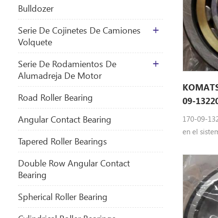
Bulldozer
Serie De Cojinetes De Camiones
Volquete
Serie De Rodamientos De
Alumadreja De Motor
KOMATSU
​Road Roller Bearing
09-1322
Angular Contact Bearing
170-09-132
en el siste
Tapered Roller Bearings
KOMATSU M
09-13220 
Double Row Angular Contact
partesD15
Bearing
D155W
Spherical Roller Bearing