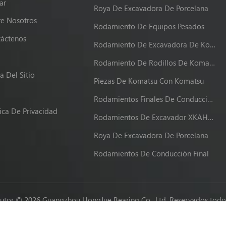
ar
Roya De Excavadora De Porcelana
e Nosotros
Rodamiento De Equipos Pesados
áctenos
Rodamiento De Excavadora De Komatsu
g
Rodamiento De Rodillos De Komatsu
 Del Sitio
Piezas De Komatsu Con Komatsu
Rodamientos Finales De Conducción XKAH-00340
tica De Privacidad
Rodamientos De Excavador XKAH-00340
Roya De Excavadora De Porcelana
Rodamientos De Conducción Final
utor © 2026 Guangzhou HongJue Bearing Co., Ltd. Reservados todos
Network IPv6 compatible con