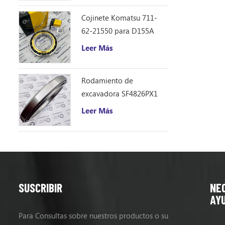
EX120SS-5
Cojinete Komatsu 711-
62-21550 para D155A
Leer Más
Rodamiento de
excavadora SF4826PX1
(240 * 310 * 33)
Leer Más
SUSCRIBIR
NE
AY
Para Consultas sobre nuestros productos o su