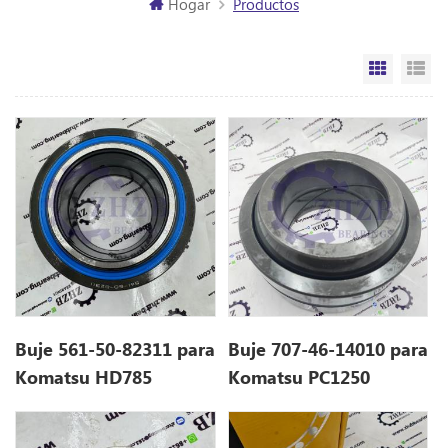
Hogar
Productos
Vista de
Vi
Buje 561-50-82311 para
Buje 707-46-14010 para
Komatsu HD785
Komatsu PC1250