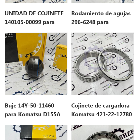
UNIDAD DE COJINETE
Rodamiento de agujas
140105-00099 para
296-6248 para
DOOSAN DX190W-3
Caterpillar E336D
Buje 14Y-50-11460
Cojinete de cargadora
para Komatsu D155A
Komatsu 421-22-12780