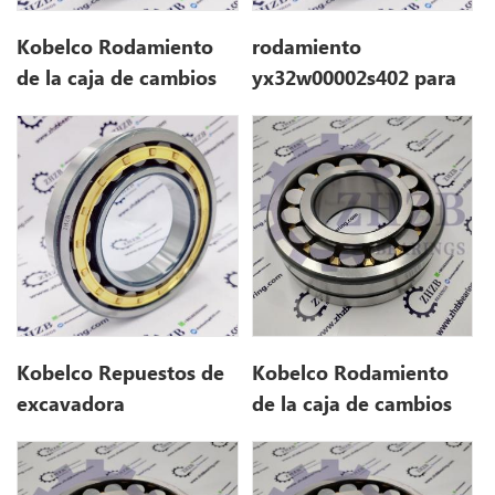
Kobelco Rodamiento
rodamiento
de la caja de cambios
yx32w00002s402 para
de giro de excavadora
kobelco 140SR
YX32W00002S402 para
140sr
Kobelco Repuestos de
Kobelco Rodamiento
excavadora
de la caja de cambios
YX32W00002S402 para
de giro de excavadora
140sr
YN32W01029P1 para