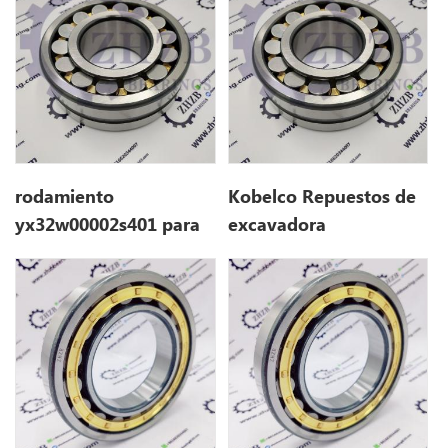
sk135sr
rodamiento
Kobelco Repuestos de
yx32w00002s401 para
excavadora
kobelco SK135SR
YX32W00002S401 para
sk135sr