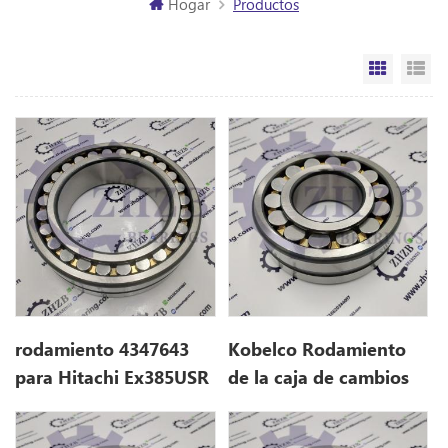
Hogar
Productos
Vista de
Vi
rodamiento 4347643
Kobelco Rodamiento
para Hitachi Ex385USR
de la caja de cambios
de giro de excavadora
YX32W00002S401 para