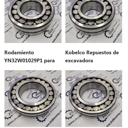
sk210d
Rodamiento
Kobelco Repuestos de
YN32W01029P1 para
excavadora
kobelco SK210D
YN32W01029P1 para
sk210d