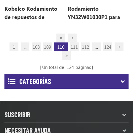
Kobelco Rodamiento
Rodamiento
de repuestos de
YN32W01030P1 para
excavadora
kobelco Sk210-9
YN32W01030P1 para
sk210-9
1
...
108
109
110
111
112
...
124
Un total de
124
páginas
CATEGORÍAS
SUSCRIBIR
NECESITAR AYUDA