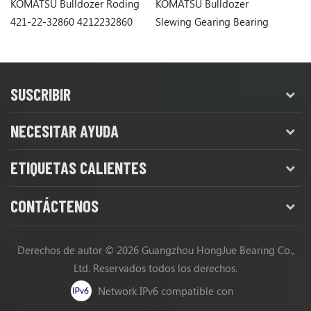
KOMATSU Bulldozer Roding
KOMATSU Bulldozer
K
421-22-32860 4212232860
Slewing Gearing Bearing
la
06000-06311
SUSCRIBIR
NECESITAR AYUDA
ETIQUETAS CALIENTES
CONTÁCTENOS
Derechos de autor © 2026 Guangzhou HongJue Bearing Co.,
Ltd. Reservados todos los derechos.
Network IPv6 compatible con