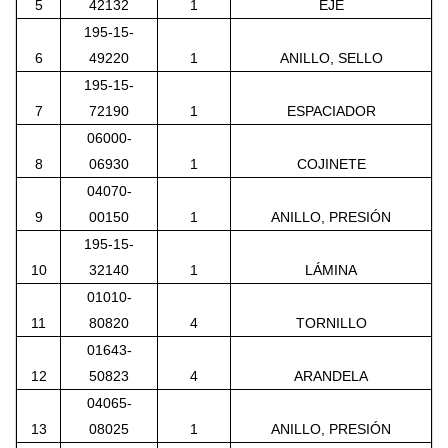
5
42132
1
EJE
195-15-
6
49220
1
ANILLO, SELLO
195-15-
7
72190
1
ESPACIADOR
06000-
8
06930
1
COJINETE
04070-
9
00150
1
ANILLO, PRESIÓN
195-15-
10
32140
1
LÁMINA
01010-
11
80820
4
TORNILLO
01643-
12
50823
4
ARANDELA
04065-
13
08025
1
ANILLO, PRESIÓN