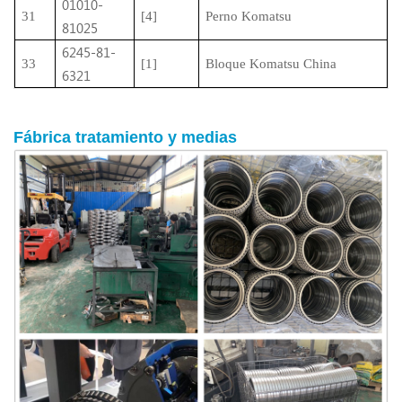
01010-
31
[4]
Perno Komatsu
81025
6245-81-
33
[1]
Bloque Komatsu China
6321
Fábrica
tratamiento
y medias