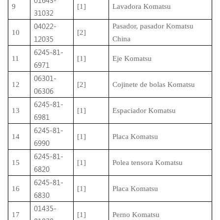
01643-
9
[1]
Lavadora Komatsu
31032
04022-
Pasador, pasador Komatsu
10
[2]
12035
China
6245-81-
11
[1]
Eje Komatsu
6971
06301-
12
[2]
Cojinete de bolas Komatsu
06306
6245-81-
13
[1]
Espaciador Komatsu
6981
6245-81-
14
[1]
Placa Komatsu
6990
6245-81-
15
[1]
Polea tensora Komatsu
6820
6245-81-
16
[1]
Placa Komatsu
6830
01435-
17
[1]
Perno Komatsu