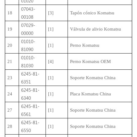
01020
07043-
18
[3]
Tapón cónico Komatsu
00108
07029-
19
[1]
Válvula de alivio Komatsu
00000
01010-
20
[1]
Perno Komatsu
81090
01010-
21
[4]
Perno Komatsu OEM
81030
6245-81-
23
[1]
Soporte Komatsu China
6351
6245-81-
24
[1]
Placa Komatsu China
6340
6245-81-
27
[1]
Soporte Komatsu China
6561
6245-81-
28
[1]
Soporte Komatsu China
6550