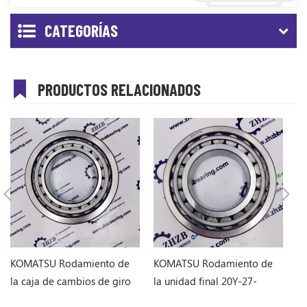
CATEGORÍAS
PRODUCTOS RELACIONADOS
KOMATSU Rodamiento de
KOMATSU Rodamiento de
K
la caja de cambios de giro
la unidad final 20Y-27-
la
de excavadora PC120-6
22230 20Y2722230
6