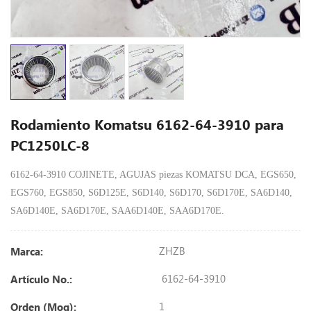
Rodamiento Komatsu 6162-64-3910 para
PC1250LC-8
6162-64-3910 COJINETE, AGUJAS piezas KOMATSU DCA, EGS650,
EGS760, EGS850, S6D125E, S6D140, S6D170, S6D170E, SA6D140,
SA6D140E, SA6D170E, SAA6D140E, SAA6D170E.
ZHZB
Marca:
6162-64-3910
Artículo No.:
1
Orden (Moq):