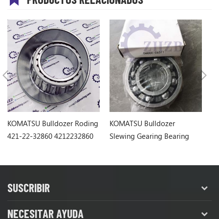
KOMATSU Bulldozer Roding
KOMATSU Bulldozer
K
421-22-32860 4212232860
Slewing Gearing Bearing
la
06000-06311
SUSCRIBIR
NECESITAR AYUDA