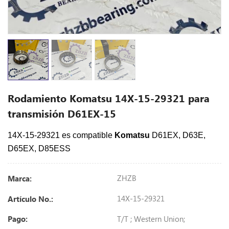
Rodamiento Komatsu 14X-15-29321 para
transmisión D61EX-15
14X-15-29321 es compatible
Komatsu
D61EX, D63E,
D65EX, D85ESS
ZHZB
Marca:
14X-15-29321
Artículo No.:
T/T ; Western Union;
Pago: