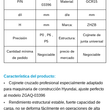
P/N
Material:
GCR15
03396
d/i
mm
d/e
mm
H
mm
Marca:
ZHZB
P0 , P6 ,
Cojinete de
Precisión
Estructura:
P5
junta universal
Cantidad mínima
precio de
Negociable
Negociable
de pedido
mercado
Característica del producto:
Cojinete cruzado profesional especialmente adaptado
para maquinaria de construcción Hyundai, ajuste perfecto
al modelo ZGAQ-03396
Rendimiento estructural estable, fuerte capacidad de
carga, no se deforma fácilmente en operaciones de alta