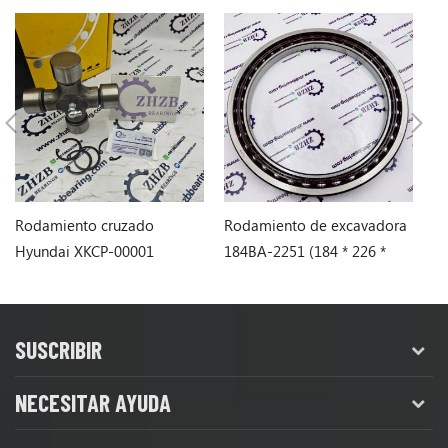
Rodamiento cruzado
Rodamiento de excavadora
R
Hyundai XKCP-00001
184BA-2251 (184 * 226 *
19
Rodamiento tipo araña
21.5)
SUSCRIBIR
NECESITAR AYUDA