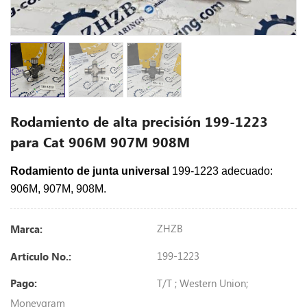
Rodamiento de alta precisión 199-1223
para Cat 906M 907M 908M
Rodamiento de junta universal
199-1223 adecuado:
906M, 907M, 908M.
ZHZB
Marca:
199-1223
Artículo No.:
T/T ; Western Union;
Pago:
Moneygram