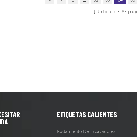
 de bolas Ajuste: 325b L, 325b,
rodamiento de bolas Ajuste: 32
2c , 325D, 324D, 329D L, 323D
322b L, 322c , 325D, 324D, 329
Un total de
83
pág
CESITAR
ETIQUETAS CALIENTES
UDA
Rodamiento De Excavadores