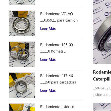
Caterpillar 12F 14E 120
rodamiento
140B repuestos
315C, 315D 
Rodamiento VOLVO
L, 319d L,
11035921 para camión
320D L, 320
volquete articulado
Leer Más
320d2 GC, 
320e Lrr, 3
Rodamiento 196-09-
11110 Komatsu,
repuestos para
Leer Más
excavadora D355C
Rodamien
Rodamiento 417-46-
Caterpil
11250 para cargadora
323d
168-8452 L
Komatsu WA150-6
Leer Más
sistema de
de maquina
Rodamiento esférico
Equipo: 16