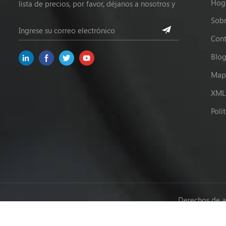
Hog
lista de precios, por favor, déjanos a nosotros y
estaremos en contacto dentro de las 24 horas.
Sobr
Cont
Blo
Mapa
XML
Polí
Derechos de a