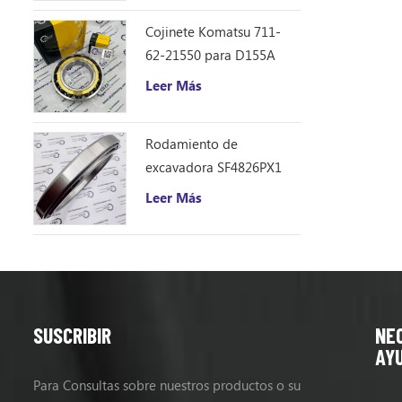
rodamiento
322b L, 32
Cojinete Komatsu 711-
62-21550 para D155A
Leer Más
Rodamiento de
excavadora SF4826PX1
(240 * 310 * 33)
Leer Más
SUSCRIBIR
NE
AY
Para Consultas sobre nuestros productos o su