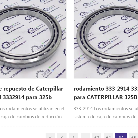
 de bolas Ajuste: 325b L, 325b,
rodamiento de bolas Ajuste: 32
2c , 325D, 324D, 329D L, 323D
322b L, 322c , 325D, 324D, 329
e repuesto de Caterpillar
rodamiento 333-2914 33
4 3332914 para 325b
para CATERPILLAR 325B
os rodamientos se utilizan en el
333-2914 Los rodamientos se uti
 caja de cambios de reducción
sistema de caja de cambios de
ria pesada de Caterpillar
de maquinaria pesada de Caterp
3-2914 Piezas de la oruga del
Equipo: 333-2914 Piezas de la 
1
...
62
63
64
65