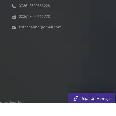
008618620666228
008618620666228
zhzcbearing@gmail.com
Dejar Un Mensaje
 los derechos.