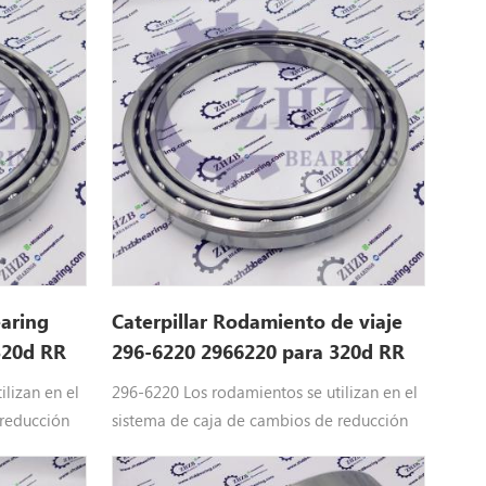
earing
Caterpillar Rodamiento de viaje
320d RR
296-6220 2966220 para 320d RR
lizan en el
296-6220 Los rodamientos se utilizan en el
 reducción
sistema de caja de cambios de reducción
illar
de maquinaria pesada de Caterpillar
ruga del
Equipo: 2966220 Piezas de la oruga del