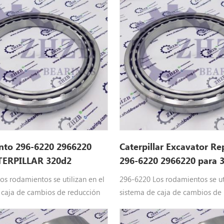
ENTO Ajuste: 312b, 315b, 315d
rodamiento de bolas Ajuste: 31
315C, 315D L, 316e L, 318d L, 3
L, 319d L, 319d Ln, 320d, 320D
GC, 320D L, 320d Ln, 320d Lrr, 3
320d2, 320d2 GC, 320d2 L, 320E
320e Ln, 320e Lrr, 320e r
nto 296-6220 2966220
Caterpillar Excavator R
TERPILLAR 320d2
296-6220 2966220 para 3
os rodamientos se utilizan en el
296-6220 Los rodamientos se uti
 caja de cambios de reducción
sistema de caja de cambios de
ria pesada de Caterpillar
de maquinaria pesada de Caterp
66220 Piezas de la oruga del
Equipo: 2966220 Piezas de la o