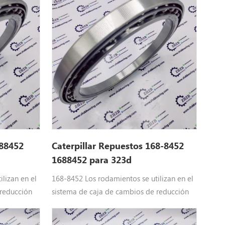
3d2 LGP,
rodamiento de bolas Ajuste: 325b L, 325b,
18d2 L, 318e
322b L, 322c , 325D, 324D, 329D L, 323D
FM, 320D GC,
Rr, 320d2,
, 320e Ln,
88452
Caterpillar Repuestos 168-8452
1688452 para 323d
lizan en el
168-8452 Los rodamientos se utilizan en el
 reducción
sistema de caja de cambios de reducción
illar
de maquinaria pesada de Caterpillar
ruga del
Equipo: 1688452 Piezas de la oruga del