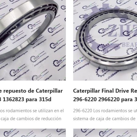
e repuesto de Caterpillar
Caterpillar Final Drive R
3 1362823 para 315d
296-6220 2966220 para 
os rodamientos se utilizan en el
296-6220 Los rodamientos se uti
 caja de cambios de reducción
sistema de caja de cambios de
ria pesada de Caterpillar
de maquinaria pesada de Caterp
362823 PIEZAS CATERPILLARES
Equipo: 2966220 Piezas de la o