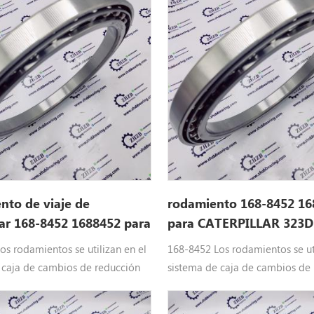
 de bolas Ajuste: 313d2 LGP,
rodamiento de bolas Ajuste: 31
L, 316e L, 318d L, 318d2 L, 318e
315C, 315D L, 316e L, 318d L, 3
 319d Ln, 320d, 320d FM, 320D GC,
L, 319d L, 319d Ln, 320d, 320d 
d Ln, 320d Lrr, 320d Rr, 320d2,
320D L, 320d Ln, 320d Lrr, 320d 
320d2 L, 320E, 320E L, 320e Ln,
320d2 GC, 320d2 L, 320E, 320E L
20e r
320e Lrr, 320e r
to de viaje de
rodamiento 168-8452 16
lar 168-8452 1688452 para
para CATERPILLAR 323D
os rodamientos se utilizan en el
168-8452 Los rodamientos se uti
 caja de cambios de reducción
sistema de caja de cambios de
ria pesada de Caterpillar
de maquinaria pesada de Caterp
88452 Piezas de la oruga del
Equipo: 1688452 Piezas de la o