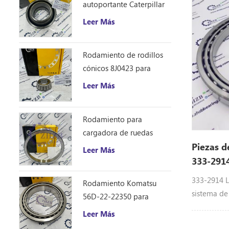
autoportante Caterpillar
rodamiento
1401185
322b L, 32
Leer Más
Rodamiento de rodillos
cónicos 8J0423 para
excavadora Caterpillar
Leer Más
D10R
Rodamiento para
cargadora de ruedas
Caterpillar 8S9076
Piezas d
Leer Más
333-291
333-2914 L
Rodamiento Komatsu
sistema de
56D-22-22350 para
de maquina
camión volquete HM250
Leer Más
Equipo: 33