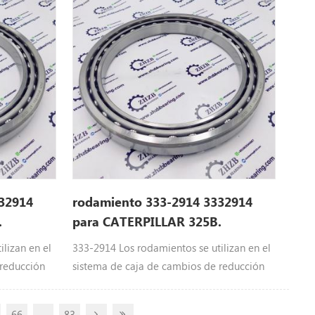
5b L, 325b,
rodamiento de bolas Ajuste: 325b L, 325b,
D L, 323D
322b L, 322c , 325D, 324D, 329D L, 323D
32914
rodamiento 333-2914 3332914
.
para CATERPILLAR 325B.
lizan en el
333-2914 Los rodamientos se utilizan en el
 reducción
sistema de caja de cambios de reducción
illar
de maquinaria pesada de Caterpillar
oruga del
Equipo: 333-2914 Piezas de la oruga del
66
...
83