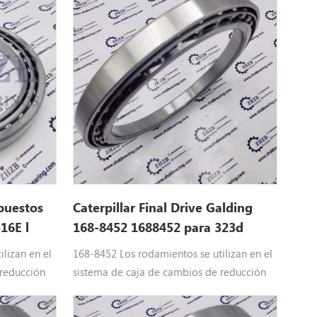
3d2 LGP,
rodamiento de bolas Ajuste: 313d2 LGP,
18d2 L, 318e
315C, 315D L, 316e L, 318d L, 318d2 L, 318e
 FM, 320D
L, 319d L, 319d Ln, 320d, 320d FM, 320D GC,
20d Rr,
320D L, 320d Ln, 320d Lrr, 320d Rr, 320d2,
, 320E L,
320d2 GC, 320d2 L, 320E, 320E L, 320e Ln,
320e Lrr, 320e r
epuestos
Caterpillar Final Drive Galding
16E l
168-8452 1688452 para 323d
lizan en el
168-8452 Los rodamientos se utilizan en el
 reducción
sistema de caja de cambios de reducción
illar
de maquinaria pesada de Caterpillar
ruga del
Equipo: 1688452 Piezas de la oruga del