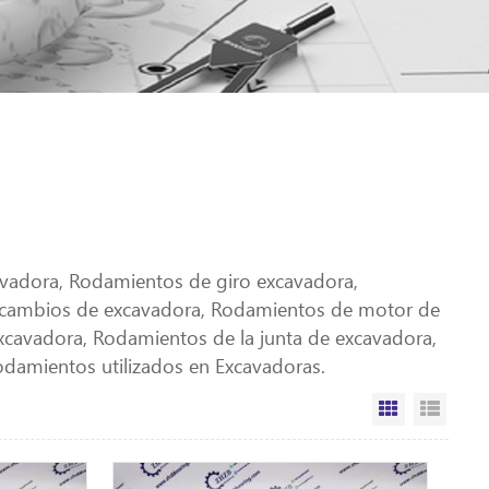
avadora, Rodamientos de giro excavadora,
e cambios de excavadora, Rodamientos de motor de
xcavadora, Rodamientos de la junta de excavadora,
damientos utilizados en Excavadoras.
Vista de la 
Vista 