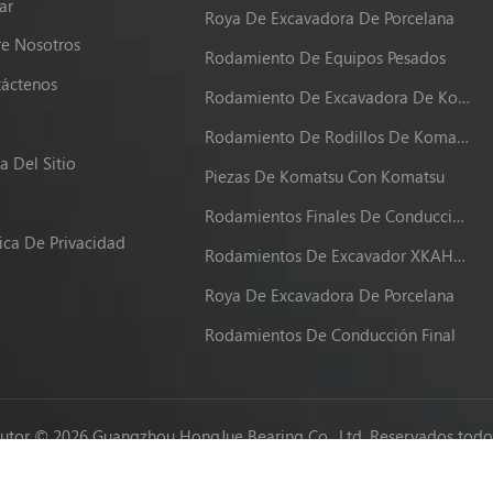
ar
Roya De Excavadora De Porcelana
e Nosotros
Rodamiento De Equipos Pesados
áctenos
Rodamiento De Excavadora De Komatsu
g
Rodamiento De Rodillos De Komatsu
 Del Sitio
Piezas De Komatsu Con Komatsu
Rodamientos Finales De Conducción XKAH-00340
tica De Privacidad
Rodamientos De Excavador XKAH-00340
Roya De Excavadora De Porcelana
Rodamientos De Conducción Final
utor © 2026 Guangzhou HongJue Bearing Co., Ltd. Reservados todos
Network IPv6 compatible con