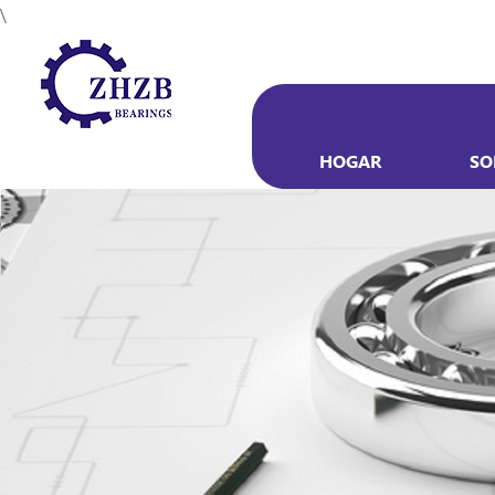
\
HOGAR
SO