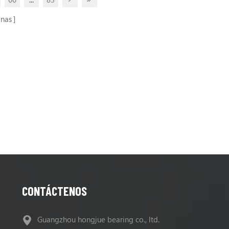
5b L, 325b,
rodamiento de bolas Ajuste: 325b L, 325b,
D L, 323D
322b L, 322c , 325D, 324D, 329D L, 323D
inas
CONTÁCTENOS
Guangzhou hongjue bearing co., ltd.