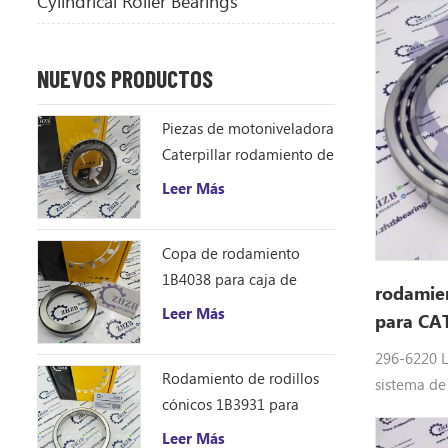
Cylindrical Roller Bearings
DE RODAMI
NUEVOS PRODUCTOS
Piezas de motoniveladora
Caterpillar rodamiento de
rodillos cónicos 1B4043
Leer Más
cono de rodamiento
ZHZB acero
Copa de rodamiento
1B4038 para caja de
rodamie
engranajes del
Leer Más
para CA
accionamiento del círculo
de la motoniveladora
296-6220 L
Rodamiento de rodillos
sistema de
cónicos 1B3931 para
de maquina
motoniveladora
Equipo: 29
Leer Más