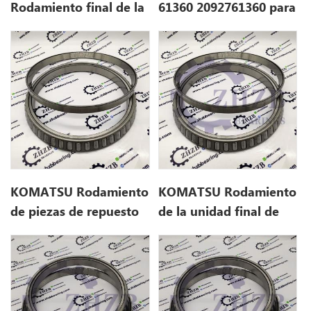
Rodamiento final de la
61360 2092761360 para
unidad 209-27-61360
komatsu PC850-8
2092761360
KOMATSU Rodamiento
KOMATSU Rodamiento
de piezas de repuesto
de la unidad final de
209-27-61360
excavadora 208-27-
2092761360 para
71210 2082771210 para
PC700LC-8E0
PC300-7