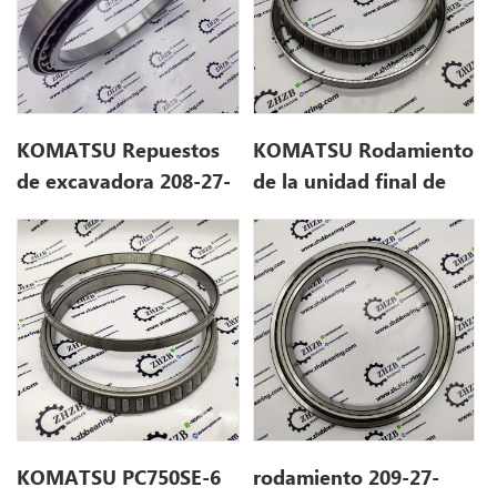
KOMATSU Repuestos
KOMATSU Rodamiento
de excavadora 208-27-
de la unidad final de
51240 para PC600LC-6A
excavadora 209-27-
61360 2092761360
2092761360 para
PC700LC-7
KOMATSU PC750SE-6
rodamiento 209-27-