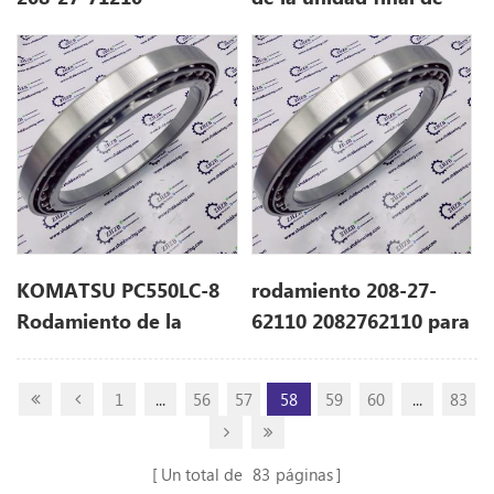
2082771210 para
excavadora 208-27-
PC490LC-10
62110 2082762110 para
PC600-8
KOMATSU PC550LC-8
rodamiento 208-27-
Rodamiento de la
62110 2082762110 para
unidad final 208-27-
PC600LC-6A
62110 2082762110
1
...
56
57
58
59
60
...
83
Un total de
83
páginas