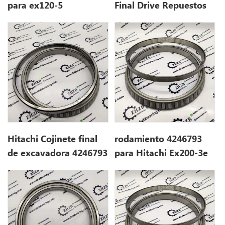
para ex120-5
Final Drive Repuestos
4321887
Hitachi Cojinete final
rodamiento 4246793
de excavadora 4246793
para Hitachi Ex200-3e
para ex200-5