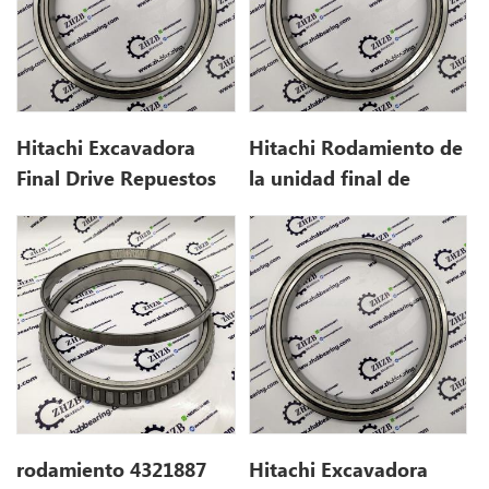
Hitachi Excavadora
Hitachi Rodamiento de
Final Drive Repuestos
la unidad final de
4148014 EX60
excavadora 4321887
para ex100-2
rodamiento 4321887
Hitachi Excavadora