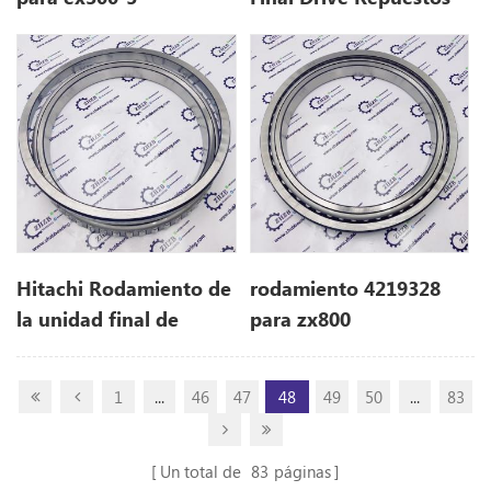
4192975
Hitachi Rodamiento de
rodamiento 4219328
la unidad final de
para zx800
excavadora 4219328
para ex700
1
...
46
47
48
49
50
...
83
Un total de
83
páginas