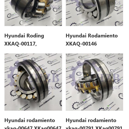
Hyundai Roding
Hyundai Rodamiento
XKAQ-00117,
XKAQ-00146
XKAQ00117 para
XKaq00146 para
R250LC7
R430LC-9
Hyundai rodamiento
Hyundai rodamiento
xkaq-00647 XKaq00647
xkaq-00791 XKaq00791