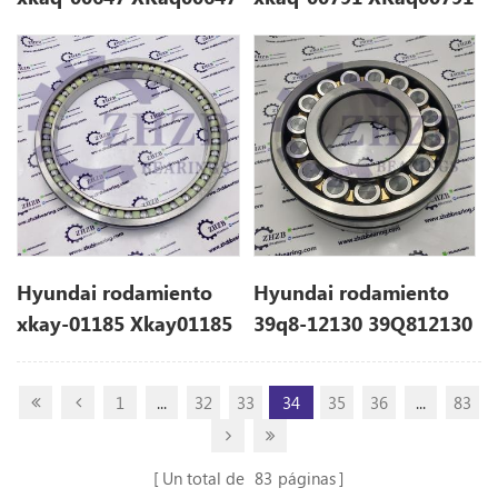
para R450LC-7
para R1200-9
Hyundai rodamiento
Hyundai rodamiento
xkay-01185 Xkay01185
39q8-12130 39Q812130
para hx380l
para R290LC-7A
1
...
32
33
34
35
36
...
83
Un total de
83
páginas