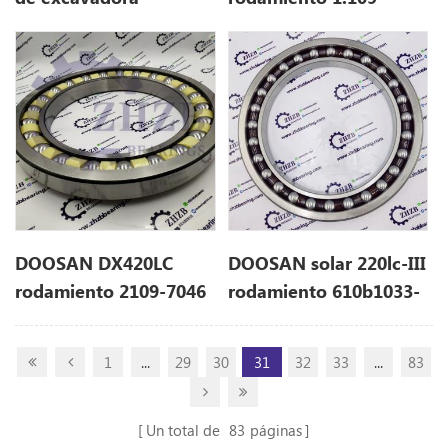
LC32W01031P1 para
00146 1109-00146
sk350-9
DOOSAN DX420LC
DOOSAN solar 220lc-III
rodamiento 2109-7046
rodamiento 610b1033-
0000
1
...
29
30
31
32
33
...
83
Un total de
83
páginas