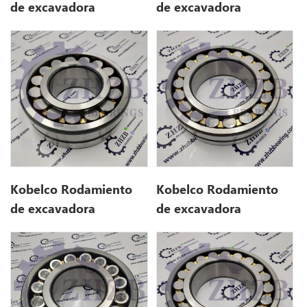
de excavadora
de excavadora
YX32W00002S401 para
YX32W00002S402 para
sk135sr
140sr
Kobelco Rodamiento
Kobelco Rodamiento
de excavadora
de excavadora
YN32W01029P1 para
YN32W01030P1 para
sk210d
sk210-9