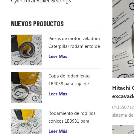
Cylindrical Roller Bearings
VOLVO par
EC480EHR
NUEVOS PRODUCTOS
Piezas de motoniveladora
Caterpillar rodamiento de
rodillos cónicos 1B4043
Leer Más
cono de rodamiento
ZHZB acero
Copa de rodamiento
1B4038 para caja de
Hitachi 
engranajes del
Leer Más
excavad
accionamiento del círculo
de la motoniveladora
0436502 Lo
Rodamiento de rodillos
sistema de
cónicos 1B3931 para
excavadora
motoniveladora
Rodamiento
Leer Más