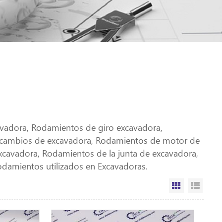
avadora, Rodamientos de giro excavadora,
e cambios de excavadora, Rodamientos de motor de
xcavadora, Rodamientos de la junta de excavadora,
damientos utilizados en Excavadoras.
Vista de la 
Vista 