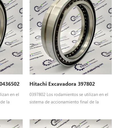
UH073
 0436502
Hitachi Excavadora 397802
izan en el
0397802 Los rodamientos se utilizan en el
 de la
sistema de accionamiento final de la
2
excavadora de Hitachi : 0397802
cto angular
Rodamientos de bolas de contacto angular
chi Partes
de doble fila 0397802 BRR. Hitachi Piezas