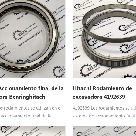
EX20UR, EX22, EX22-2, EX25, EX
ila 0436502 BRR. Hitachi Partes
EX30-2, EX30U, EX30UR, EX30U
22, EX22-2, EX25, EX25-2, EX30,
EX30UR-2C, EX30UR-3, EX33MU
30U, EX30UR, EX30UR-2,
EX35-2, EX35U, EX35UDA, EX40
, EX30UR-3, EX33MU, EX33U,
3, ZX30, ZX30U, ZX30UR, ZX35,
X35U, EX35UDA, EX40UR-3, ZX27-
ZX40UR
X30U, ZX30UR, ZX35, ZX35U,
Accionamiento final de la
Hitachi Rodamiento de
ra Bearinghitachi
excavadora 4192639
 397802
s rodamientos se utilizan en el
4192639 Los rodamientos se util
 accionamiento final de la
sistema de accionamiento final
 de Hitachi : 0397802
excavadora de Hitachi : 419263
s de bolas de contacto angular
Hitachi Partes EX60-2, EX60-3,