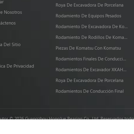
ar
Roya De Excavadora De Porcelana
e Nosotros
Rodamiento De Equipos Pesados
áctenos
Rodamiento De Excavadora De Komatsu
g
Rodamiento De Rodillos De Komatsu
 Del Sitio
Piezas De Komatsu Con Komatsu
Rodamientos Finales De Conducción XKAH-00340
tica De Privacidad
Rodamientos De Excavador XKAH-00340
Roya De Excavadora De Porcelana
Rodamientos De Conducción Final
utor © 2026 Guangzhou HongJue Bearing Co., Ltd. Reservados todos
Network IPv6 compatible con