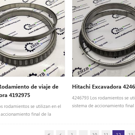
ila 0397802 BRR. Hitachi Piezas
EX60LCT-3, EX60T-2, EX90
30, EX50UR, EX55UR, EX55UR-3,
R750SM, HX120B, HX120B-2,
X140B-2, VR308, VR308-2,
08-2, ZR600TS, ZR800TS, ZX40U,
ZX40U-3, ZX40U-3U, ZX40U-5A,
Rodamiento de viaje de
Hitachi Excavadora 424
ora 4192975
4246793 Los rodamientos se util
sistema de accionamiento final
s rodamientos se utilizan en el
excavadora de Hitachi : 424679
 accionamiento final de la
Hitachi parte sCHR70, CX350DR
 de Hitachi : 4192975 BRG.; ROL.
CX500DR, CX500PD, CX550, CX7
rtes218hsl, 270c Lc JD, CX350DR,
1
...
10
11
12
13