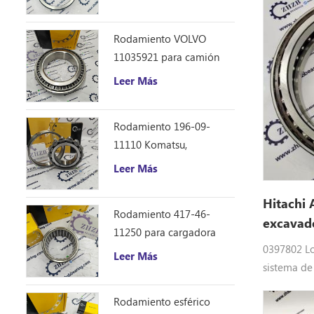
Caterpillar 12F 14E 120
de doble f
140B repuestos
EX20UR, EX
Rodamiento VOLVO
EX30-2, EX
11035921 para camión
EX30UR-2C
volquete articulado
Leer Más
EX35-2, E
3, ZX30, Z
ZX40UR
Rodamiento 196-09-
11110 Komatsu,
repuestos para
Leer Más
excavadora D355C
Hitachi 
Rodamiento 417-46-
excavado
11250 para cargadora
0397802
0397802 Lo
Komatsu WA150-6
Leer Más
sistema de
excavadora
Rodamiento esférico
Rodamiento