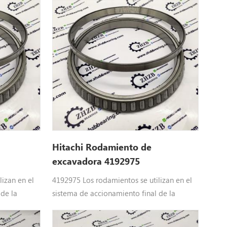
25-2, EX30,
CG15D, EG30, EX50UR, EX55UR, EX55UR-3,
R-2,
EX58MU, HR750SM, HX120B, HX120B-2,
, EX33U,
HX140B, HX140B-2, VR308, VR308-2,
UR-3, ZX27-
VR408, VR408-2, ZR600TS, ZR800TS, ZX40U,
 ZX35U,
ZX40U-2, ZX40U-3, ZX40U-3U, ZX40U-5A,
ZX48U-3
Hitachi Rodamiento de
excavadora 4192975
izan en el
4192975 Los rodamientos se utilizan en el
 de la
sistema de accionamiento final de la
9 BRG.; ROL.
excavadora de Hitachi : 4192975 BRG.; ROL.
 EX60LCK-3,
Hitachi partes218hsl, 270c Lc JD, CX350DR,