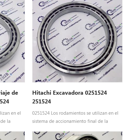
iaje de
Hitachi Excavadora 0251524
1524
251524
izan en el
0251524 Los rodamientos se utilizan en el
 de la
sistema de accionamiento final de la
4 BRR.
excavadora de Hitachi : 0251524 BRR.
 UH053M,
Hitachi partesEX100M, EX150, UH053M,