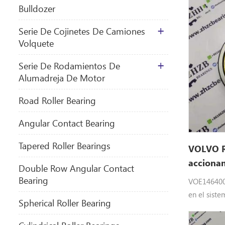
Bulldozer
Serie De Cojinetes De Camiones
Volquete
Serie De Rodamientos De
Alumadreja De Motor
​Road Roller Bearing
Angular Contact Bearing
Tapered Roller Bearings
VOLVO R
acciona
Double Row Angular Contact
1464002
Bearing
VOE1464002
en el siste
Spherical Roller Bearing
accionamie
pesada Eq