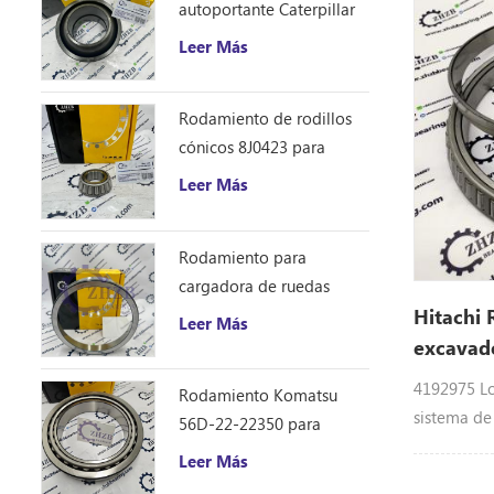
autoportante Caterpillar
de doble f
1401185
CG15D, EG
Leer Más
EX58MU, H
HX140B, H
Rodamiento de rodillos
VR408, VR4
cónicos 8J0423 para
ZX40U-2, 
excavadora Caterpillar
ZX48U-3
Leer Más
D10R
Rodamiento para
cargadora de ruedas
Caterpillar 8S9076
Hitachi 
Leer Más
excavad
4192975 Lo
Rodamiento Komatsu
sistema de
56D-22-22350 para
excavadora
camión volquete HM250
Leer Más
Hitachi pa