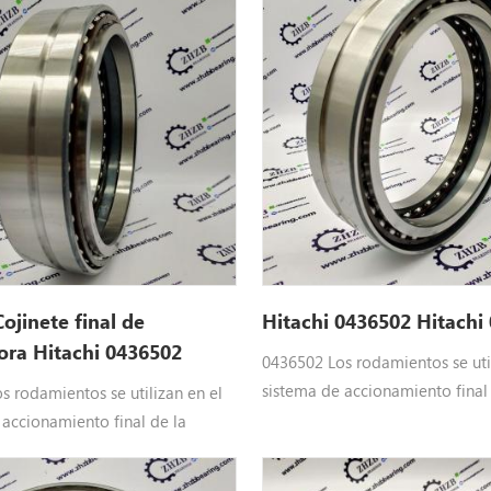
tesEC380E, EC480D, EC480E,
UH073
Cojinete final de
Hitachi 0436502 Hitachi
ora Hitachi 0436502
0436502 Los rodamientos se util
sistema de accionamiento final
s rodamientos se utilizan en el
excavadora de Hitachi : 043650
 accionamiento final de la
Rodamientos de bolas de conta
 de Hitachi : 0436502
de doble fila 0436502 BRR. Hita
s de bolas de contacto angular