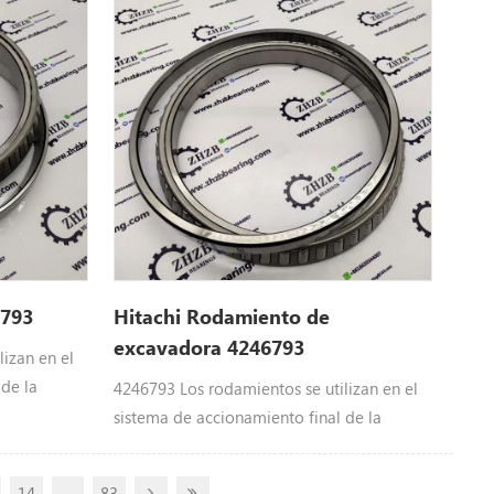
EX200-5Z JPN, EX270, EX270-5, EX280H-5,
EX300, EX300-2, EX300-3, EX300-5, EX300-
5HE, EX300LC-5M, EX300LCLL-5,
EX300LLLLL-5M, EX345USR (LC), EX350H-5,
Ex350h-5hhe, ex350k-5
6793
Hitachi Rodamiento de
excavadora 4246793
izan en el
 de la
4246793 Los rodamientos se utilizan en el
3 BRG.; ROL.
sistema de accionamiento final de la
, CX500,
excavadora de Hitachi : 4246793 BRG.; ROL.
00, CX700
Hitachi parte sCHR70, CX350DR, CX500,
14
...
83