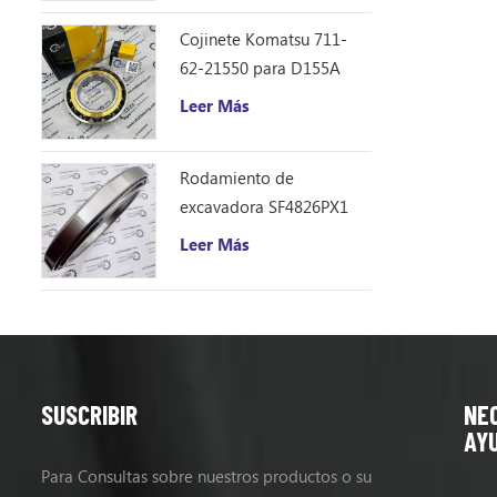
EX200-5Z J
EX300, EX3
Cojinete Komatsu 711-
5HE, EX30
62-21550 para D155A
EX300LLLLL
Leer Más
Ex350h-5hh
Rodamiento de
excavadora SF4826PX1
(240 * 310 * 33)
Leer Más
SUSCRIBIR
NE
AY
Para Consultas sobre nuestros productos o su