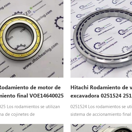
odamiento de motor de
Hitachi Rodamiento de v
miento final VOE14640025
excavadora 0251524 25
5
5 Los rodamientos se utilizan
0251524 Los rodamientos se util
ma de cojinetes de
sistema de accionamiento final
nto final de VOLVO Maquinaria
excavadora de Hitachi : 025152
uipo: VOE14640025 rodamiento
Hitachi partesEX100M, EX150,