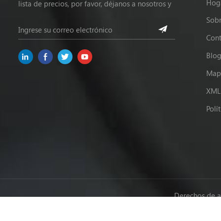
Hog
lista de precios, por favor, déjanos a nosotros y
estaremos en contacto dentro de las 24 horas.
Sobr
Cont
Blo
Mapa
XML
Polí
Derechos de a