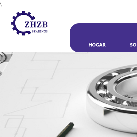
\
HOGAR
SO