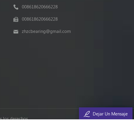
008618620666228
008618620666228
zhzcbearing@gmail.com
Dejar Un Mensaje
 los derechos.