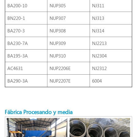
BA200-10
NUP305
NJ311
BN220-1
NUP307
NJ313
BA270-3
NUP308
NJ314
BA230-7A
NUP309
NJ2213
BA195-3A
NUP310
NJ2304
AC4631
NUP2206E
NJ2312
BA290-3A
NUP2207E
6004
Fábrica
Procesando
y media