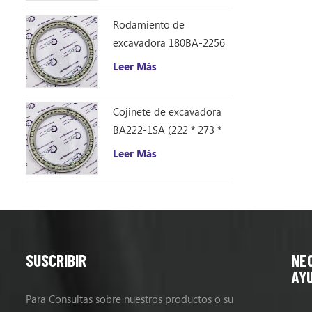
Rodamiento de
excavadora 180BA-2256
(180 * 225 * 21,5)
Leer Más
Cojinete de excavadora
BA222-1SA (222 * 273 *
26)
Leer Más
SUSCRIBIR
NE
AY
Para Consultas sobre nuestros productos o su