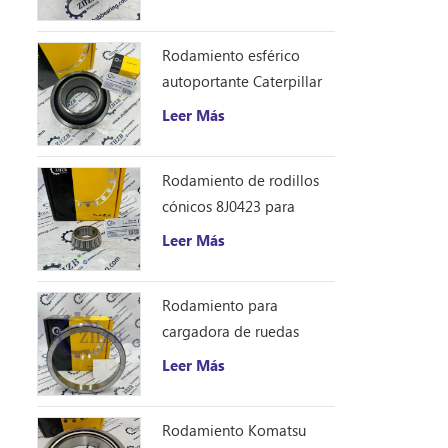
Rodamiento esférico
autoportante Caterpillar
1401185
Leer Más
Rodamiento de rodillos
cónicos 8J0423 para
excavadora Caterpillar
Leer Más
D10R
Rodamiento para
cargadora de ruedas
Caterpillar 8S9076
Leer Más
Rodamiento Komatsu