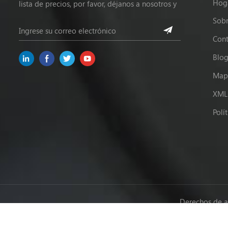
Hog
lista de precios, por favor, déjanos a nosotros y
estaremos en contacto dentro de las 24 horas.
Sobr
Cont
Blo
Mapa
XML
Polí
Derechos de a