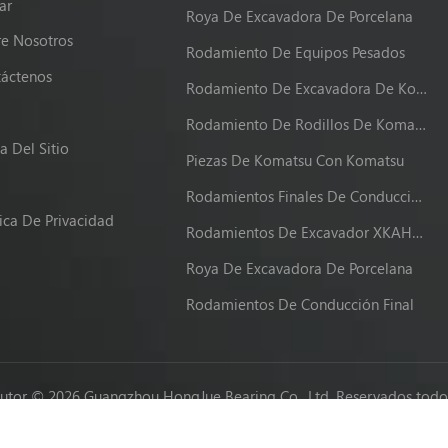
ar
Roya De Excavadora De Porcelana
e Nosotros
Rodamiento De Equipos Pesados
áctenos
Rodamiento De Excavadora De Komatsu
g
Rodamiento De Rodillos De Komatsu
 Del Sitio
Piezas De Komatsu Con Komatsu
Rodamientos Finales De Conducción XKAH-00340
tica De Privacidad
Rodamientos De Excavador XKAH-00340
Roya De Excavadora De Porcelana
Rodamientos De Conducción Final
utor © 2026 Guangzhou HongJue Bearing Co., Ltd. Reservados todos
Network IPv6 compatible con