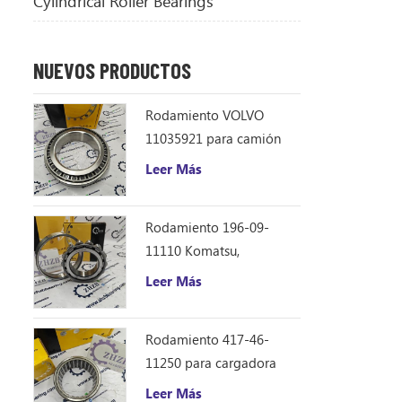
Cylindrical Roller Bearings
NUEVOS PRODUCTOS
Rodamiento VOLVO
11035921 para camión
volquete articulado
Leer Más
Rodamiento 196-09-
11110 Komatsu,
repuestos para
Leer Más
excavadora D355C
Rodamiento 417-46-
11250 para cargadora
Komatsu WA150-6
Leer Más