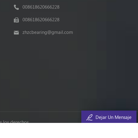
008618620666228
008618620666228
zhzcbearing@gmail.com
Dejar Un Mensaje
 los derechos.