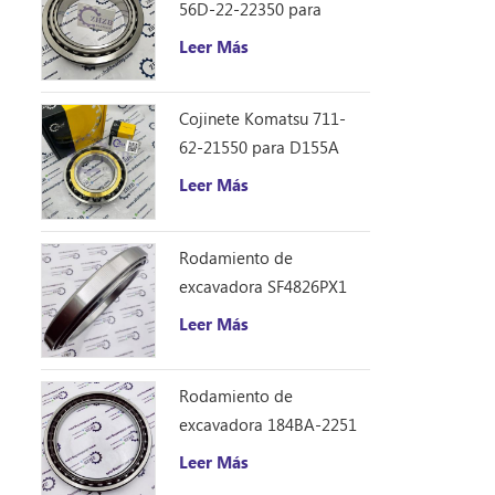
56D-22-22350 para
camión volquete HM250
Leer Más
Cojinete Komatsu 711-
62-21550 para D155A
Leer Más
Rodamiento de
excavadora SF4826PX1
(240 * 310 * 33)
Leer Más
Rodamiento de
excavadora 184BA-2251
(184 * 226 * 21.5)
Leer Más