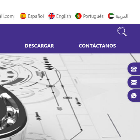
il.com
Español
English
Português
العربية
DESCARGAR
CONTÁCTANOS