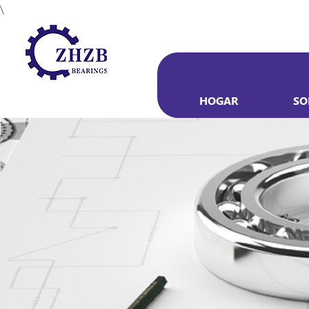
\
HOGAR
SO