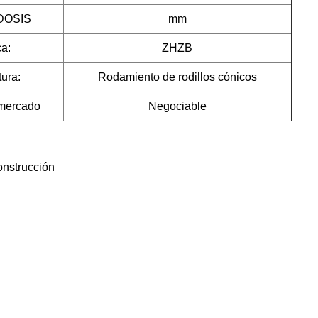
DOSIS
mm
a:
ZHZB
tura:
Rodamiento de rodillos cónicos
 mercado
Negociable
onstrucción