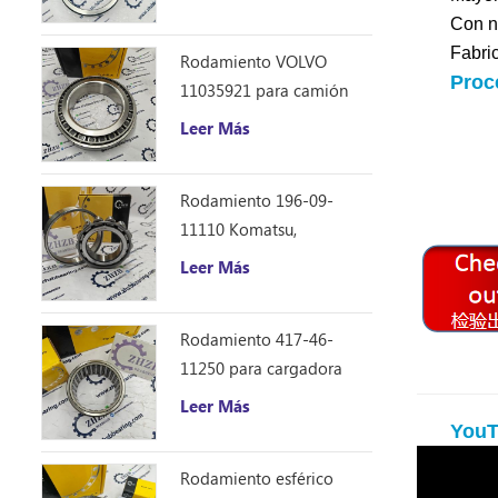
Caterpillar 12F 14E 120
Con n
140B repuestos
Fabri
Rodamiento VOLVO
Proc
11035921 para camión
volquete articulado
Leer Más
Rodamiento 196-09-
11110 Komatsu,
repuestos para
Leer Más
excavadora D355C
Rodamiento 417-46-
11250 para cargadora
Komatsu WA150-6
Leer Más
YouT
Rodamiento esférico