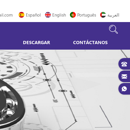
il.com
Español
English
Português
العربية
DESCARGAR
CONTÁCTANOS