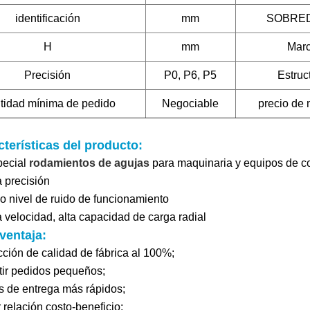
identificación
mm
SOBRE
H
mm
Marc
Precisión
P0, P6, P5
Estruc
tidad mínima de pedido
Negociable
precio de
terísticas del producto:
pecial
rodamientos de agujas
para maquinaria y equipos de c
a precisión
jo nivel de ruido de funcionamiento
ta velocidad, alta capacidad de carga radial
ventaja:
ción de calidad de fábrica al 100%;
tir pedidos pequeños;
s de entrega más rápidos;
relación costo-beneficio;