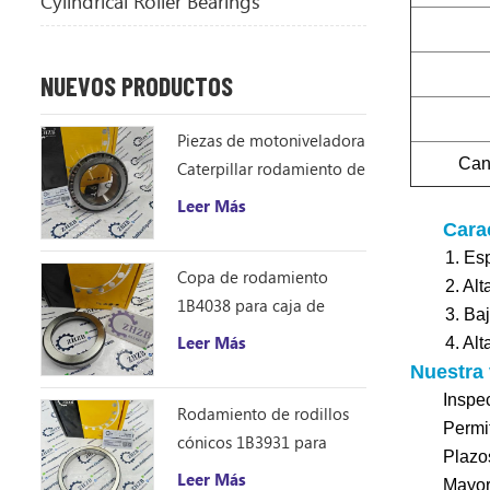
Cylindrical Roller Bearings
NUEVOS PRODUCTOS
Piezas de motoniveladora
Can
Caterpillar rodamiento de
rodillos cónicos 1B4043
Leer Más
cono de rodamiento
Carac
ZHZB acero
1. Es
Copa de rodamiento
2. Alt
1B4038 para caja de
3. Ba
engranajes del
Leer Más
4. Al
accionamiento del círculo
Nuestra 
de la motoniveladora
Inspec
Rodamiento de rodillos
Permi
cónicos 1B3931 para
Plazo
motoniveladora
Leer Más
Mayor 