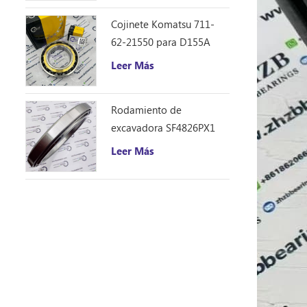
Cojinete Komatsu 711-
62-21550 para D155A
Leer Más
Rodamiento de
excavadora SF4826PX1
(240 * 310 * 33)
Leer Más