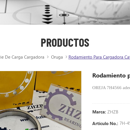
PRODUCTOS
rie De Carga Cargadora
Oruga
Rodamiento Para Cargadora Cat
Rodamiento p
OREJA 7H4566 adecu
ZHZB
Marca:
7H-4
Artículo No.: