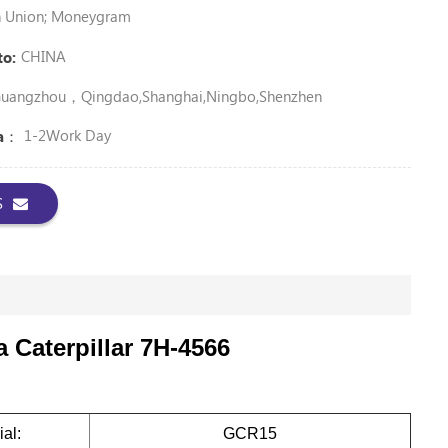
rn Union; Moneygram
CHINA
to:
uangzhou，Qingdao,Shanghai,Ningbo,shenzhen
1-2Work Day
ga：
S
 Caterpillar 7H-4566
ial:
GCR15