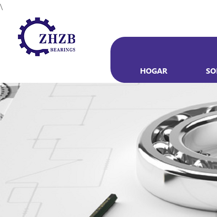
\
HOGAR
SO