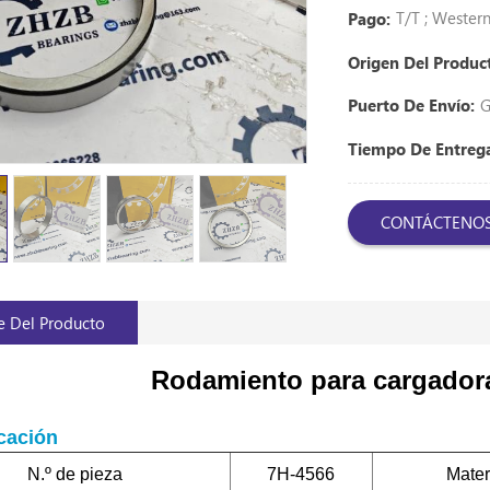
T/T ; Weste
Pago:
Origen Del Produc
G
Puerto De Envío:
Tiempo De Entre
CONTÁCTENO
e Del Producto
Rodamiento para cargadora
cación
N.º de pieza
7H-4566
Mater