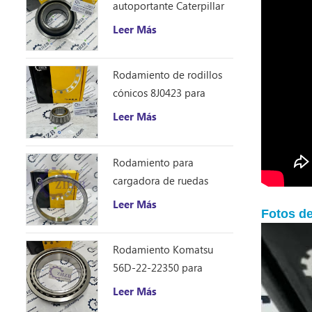
autoportante Caterpillar
1401185
Leer Más
Rodamiento de rodillos
cónicos 8J0423 para
excavadora Caterpillar
Leer Más
D10R
Rodamiento para
cargadora de ruedas
Caterpillar 8S9076
Leer Más
Fotos de
Rodamiento Komatsu
56D-22-22350 para
camión volquete HM250
Leer Más