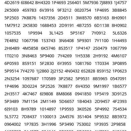
4D2619 6I8642 8H4320 1P4693 2S6401 5M7936 7J8893 1J4757
2K5069 4S9783 6V3916 9F3212
0020754 1P4695 3B8845
5P2503 7K8876 1437356 2D6511 3W8570 6B5163 8H0901
1M7912 2K5830
1688453 2D9191 4B7255 6D1138 8H0902
1057535 1P9594 3L1425 5P5167 7Y0912 5L6326
7E4892
1067798 1S3743 3N6408 5P9301 7Y1100 1H4493
2H6489 4M5858 6K5746 8S3517 1P4147 2S0479
1067799
1T0210 3N8463 5P9400 7Y4269 1H5338 2H9192 4M6107
6P0593 8S9151 5F2830 6Y3955
1081760 1T0334 3P0895
5P9514 7Y4270 1J2860 2J2152 4N0432 6S2828 8S9152 1P0623
2N3254
1097687 1T0589 3P2582 5P9531 8B5965 0547091
1P4696 3D0224 5P2526 7K8877 6V4350 9M1997
1B6577
2H3517 4K7467 6I9808 8M8068 0941850 1P5419 3D9125
5P3489 7M1154 2M1149 5D6657
1B4043 2D9457 4F2393
6I9103 8H9789 1014897 1P9593 3K0526 5P4992 7S4534
5L5772 7D8437
1100013 2A4576 3S1404 5P9532 8B5972
0964002 1P7835 3H1996 5P3490 7S3002 1P3935 2P9858