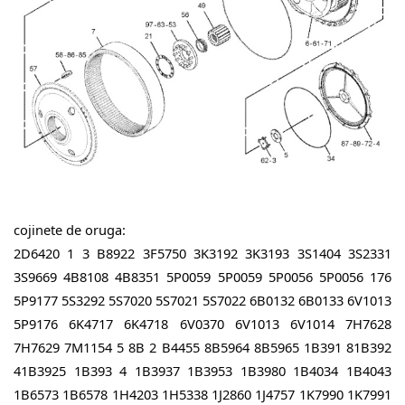
cojinete de oruga:
2D6420 1 3 B8922 3F5750 3K3192 3K3193 3S1404 3S2331
3S9669 4B8108 4B8351 5P0059 5P0059 5P0056 5P0056 176
5P9177 5S3292 5S7020 5S7021 5S7022 6B0132 6B0133 6V1013
5P9176 6K4717 6K4718 6V0370 6V1013 6V1014 7H7628
7H7629 7M1154 5 8B 2 B4455 8B5964 8B5965 1B391 81B392
41B3925 1B393 4 1B3937 1B3953 1B3980 1B4034 1B4043
1B6573 1B6578 1H4203 1H5338 1J2860 1J4757 1K7990 1K7991