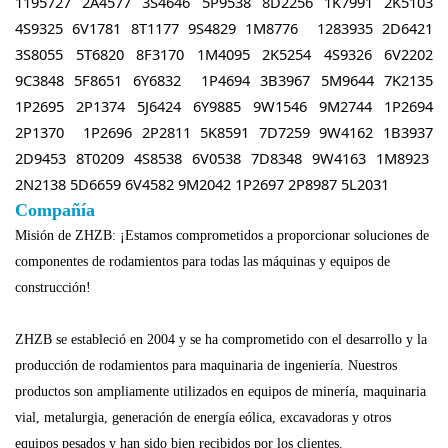
1195727 2A4577 3S4646 5P9538 8D2256 1K7991 2K5103
4S9325 6V1781 8T1177 9S4829 1M8776
1283935 2D6421
3S8055 5T6820 8F3170 1M4095 2K5254 4S9326 6V2202
9C3848 5F8651 6Y6832
1P4694 3B3967 5M9644 7K2135
1P2695 2P1374 5J6424 6Y9885 9W1546 9M2744 1P2694
2P1370
1P2696 2P2811 5K8591 7D7259 9W4162 1B3937
2D9453 8T0209 4S8538 6V0538 7D8348 9W4163 1M8923
2N2138 5D6659 6V4582 9M2042 1P2697 2P8987 5L2031
Compañía
Misión de ZHZB: ¡Estamos comprometidos a proporcionar soluciones de
componentes de rodamientos para todas las máquinas y equipos de
construcción!
ZHZB se estableció en 2004 y se ha comprometido con el desarrollo y la
producción de rodamientos para maquinaria de ingeniería. Nuestros
productos son ampliamente utilizados en equipos de minería, maquinaria
vial, metalurgia, generación de energía eólica, excavadoras y otros
equipos pesados ​​y han sido bien recibidos por los clientes.