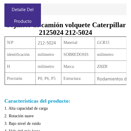
Detalle Del
Producto
Cojinete de camión volquete Caterpillar
2125024 212-5024
212-5024
N/P
Material:
GCR15
identificación
milímetro
SOBREDOSIS
milímetro
H
milímetro
Marca:
ZHZB
Rodamientos de r
Precisión
P0, P6, P5
Estructura:
Características del producto:
1. Alta capacidad de carga
2. Rotación suave
3. Bajo nivel de ruido