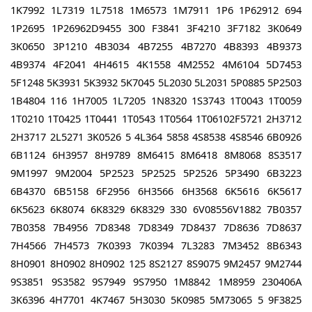
1K7992 1L7319 1L7518 1M6573 1M7911 1P6 1P62912 694
1P2695 1P26962D9455 300 F3841 3F4210 3F7182 3K0649
3K0650 3P1210 4B3034 4B7255 4B7270 4B8393 4B9373
4B9374 4F2041 4H4615 4K1558 4M2552 4M6104 5D7453
5F1248 5K3931 5K3932 5K7045 5L2030 5L2031 5P0885 5P2503
1B4804 116 1H7005 1L7205 1N8320 1S3743 1T0043 1T0059
1T0210 1T0425 1T0441 1T0543 1T0564 1T06102F5721 2H3712
2H3717 2L5271 3K0526 5 4L364 5858 4S8538 4S8546 6B0926
6B1124 6H3957 8H9789 8M6415 8M6418 8M8068 8S3517
9M1997 9M2004 5P2523 5P2525 5P2526 5P3490 6B3223
6B4370 6B5158 6F2956 6H3566 6H3568 6K5616 6K5617
6K5623 6K8074 6K8329 6K8329 330 6V08556V1882 7B0357
7B0358 7B4956 7D8348 7D8349 7D8437 7D8636 7D8637
7H4566 7H4573 7K0393 7K0394 7L3283 7M3452 8B6343
8H0901 8H0902 8H0902 125 8S2127 8S9075 9M2457 9M2744
9S3851 9S3582 9S7949 9S7950 1M8842 1M8959 230406A
3K6396 4H7701 4K7467 5H3030 5K0985 5M73065 5 9F3825