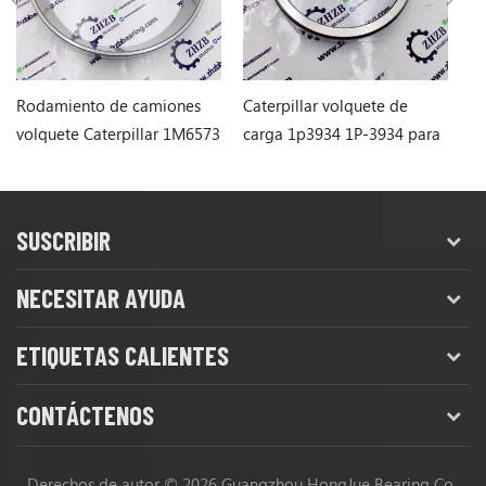
Rodamiento de camiones
Caterpillar volquete de
Ca
volquete Caterpillar 1M6573
carga 1p3934 1P-3934 para
r
1M-6573 para 773
769d
pa
SUSCRIBIR
NECESITAR AYUDA
ETIQUETAS CALIENTES
CONTÁCTENOS
Derechos de autor © 2026 Guangzhou HongJue Bearing Co.,