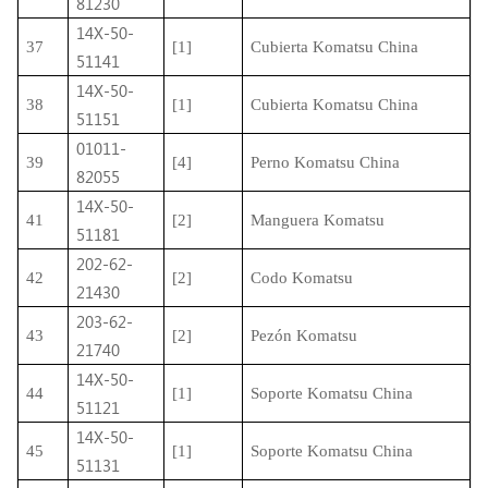
81230
14X-50-
37
[1]
Cubierta Komatsu China
51141
14X-50-
38
[1]
Cubierta Komatsu China
51151
01011-
39
[4]
Perno Komatsu China
82055
14X-50-
41
[2]
Manguera Komatsu
51181
202-62-
42
[2]
Codo Komatsu
21430
203-62-
43
[2]
Pezón Komatsu
21740
14X-50-
44
[1]
Soporte Komatsu China
51121
14X-50-
45
[1]
Soporte Komatsu China
51131