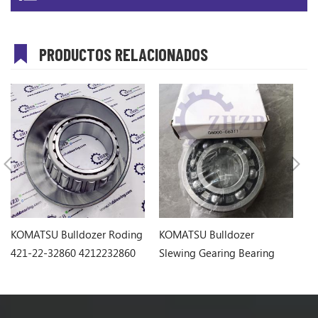
PRODUCTOS RELACIONADOS
KOMATSU Bulldozer Roding
KOMATSU Bulldozer
K
421-22-32860 4212232860
Slewing Gearing Bearing
la
06000-06311