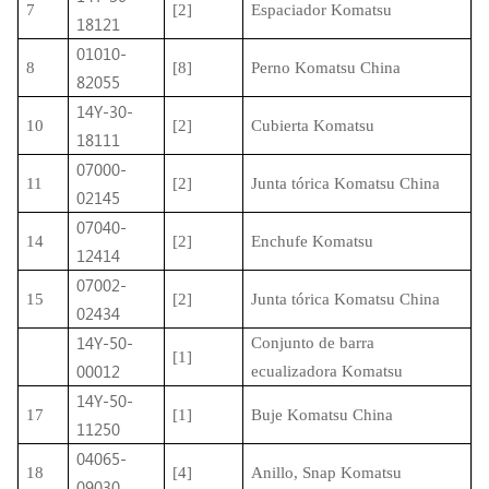
7
[2]
Espaciador Komatsu
18121
01010-
8
[8]
Perno Komatsu China
82055
14Y-30-
10
[2]
Cubierta Komatsu
18111
07000-
11
[2]
Junta tórica Komatsu China
02145
07040-
14
[2]
Enchufe Komatsu
12414
07002-
15
[2]
Junta tórica Komatsu China
02434
14Y-50-
Conjunto de barra
[1]
00012
ecualizadora Komatsu
14Y-50-
17
[1]
Buje Komatsu China
11250
04065-
18
[4]
Anillo, Snap Komatsu
09030