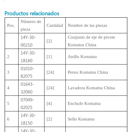
Productos relacionados
Número de
Pos.
Cantidad
Nombre de las piezas
pieza
14Y-30-
Conjunto de eje de pivote
[2]
00210
Komatsu China
14Y-30-
2
[1]
Anillo Komatsu
18160
01010-
3
[24]
Perno Komatsu China
82075
01643-
4
[24]
Lavadora Komatsu China
32060
07049-
5
[4]
Enchufe Komatsu
02025
14Y-30-
6
[2]
Sello Komatsu
18150
14Y-30-