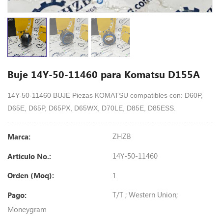
Buje 14Y-50-11460 para Komatsu D155A
14Y-50-11460 BUJE Piezas KOMATSU compatibles con: D60P,
D65E, D65P, D65PX, D65WX, D70LE, D85E, D85ESS.
ZHZB
Marca:
14Y-50-11460
Artículo No.:
1
Orden (Moq):
T/T ; Western Union;
Pago:
Moneygram