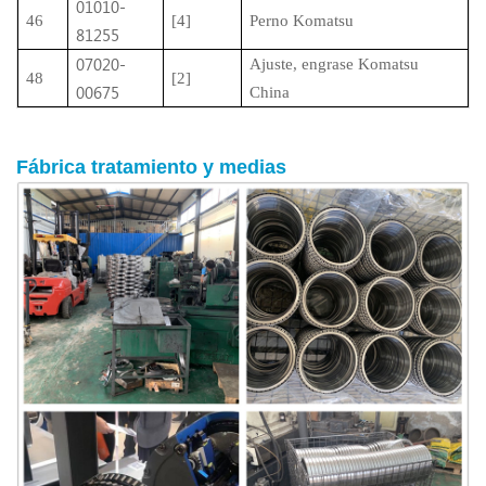
01010-
46
[4]
Perno Komatsu
81255
07020-
Ajuste, engrase Komatsu
48
[2]
00675
China
Fábrica
tratamiento
y medias