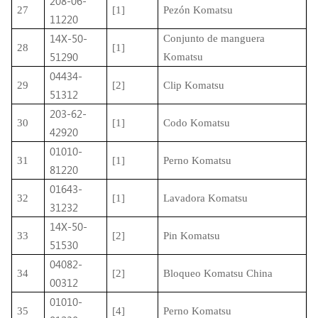
208-06-
27
[1]
Pezón Komatsu
11220
14X-50-
Conjunto de manguera
28
[1]
51290
Komatsu
04434-
29
[2]
Clip Komatsu
51312
203-62-
30
[1]
Codo Komatsu
42920
01010-
31
[1]
Perno Komatsu
81220
01643-
32
[1]
Lavadora Komatsu
31232
14X-50-
33
[2]
Pin Komatsu
51530
04082-
34
[2]
Bloqueo Komatsu China
00312
01010-
35
[4]
Perno Komatsu