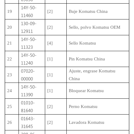
14Y-50-
19
[2]
Buje Komatsu China
11460
130-09-
20
[2]
Sello, polvo Komatsu OEM
12911
14Y-50-
21
[4]
Sello Komatsu
11323
14Y-50-
22
[1]
Pin Komatsu China
11240
07020-
Ajuste, engrase Komatsu
23
[1]
00000
China
14Y-50-
24
[1]
Bloquear Komatsu
11390
01010-
25
[2]
Perno Komatsu
81640
01643-
26
[2]
Lavadora Komatsu
31645