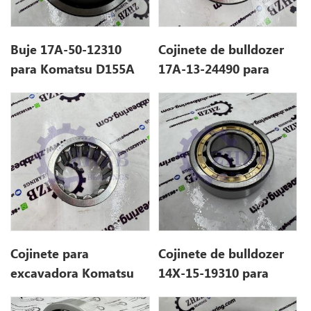
Buje 17A-50-12310
Cojinete de bulldozer
para Komatsu D155A
17A-13-24490 para
D275A
Cojinete para
Cojinete de bulldozer
excavadora Komatsu
14X-15-19310 para
14X-15-19420
D61E