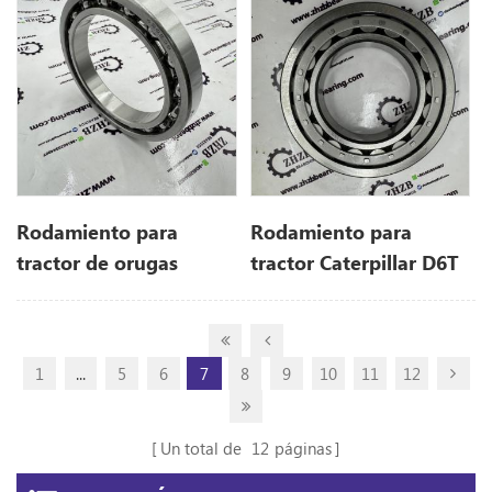
Rodamiento para
Rodamiento para
tractor de orugas
tractor Caterpillar D6T
Caterpillar D5H 4S8538
4H0019/5P7592 4H-
4S-8538
0019/5P-7592
1
...
5
6
7
8
9
10
11
12
Un total de
12
páginas