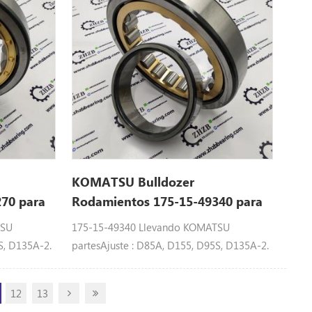
KOMATSU Bulldozer
70 para
Rodamientos 175-15-49340 para
D85A
TSU
175-15-49340 Llevando KOMATSU
S, D135A-2.
partesAjuste : D85A, D155, D95S, D135A-2.
12
13