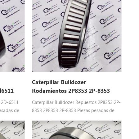
Caterpillar Bulldozer
d6511
Rodamientos 2P8353 2P-8353
para 980g
s 2D-6511
Caterpillar Bulldozer Repuestos 2P8353 2P-
esadas de
8353 2P8353 2P-8353 Piezas pesadas de
 982m, 988b,
Caterpillar Ajuste: 980 g, 980h, 982m, 988b,
988f