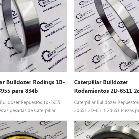
lar Bulldozer Rodings 1B-
Caterpillar Bulldozer
3955 para 834b
Rodamientos 2D-6511 2
para 980g
r Bulldozer Repuestos 1b-3955
Caterpillar Bulldozer Repuesto
ezas pesadas de Caterpillar
2d651 2D-6511 2d651 Piezas p
b, 834g, 834h .
Caterpillar Ajuste: 980 g, 980h,
988f