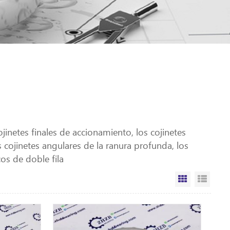
ojinetes finales de accionamiento, los cojinetes
os cojinetes angulares de la ranura profunda, los
cos de doble fila
Vista de la 
Vista 