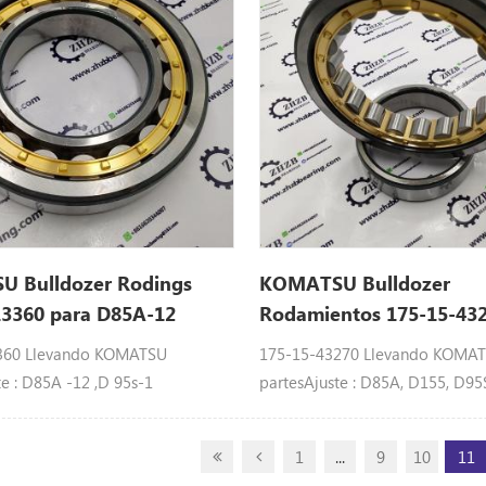
 Bulldozer Rodings
KOMATSU Bulldozer
13360 para D85A-12
Rodamientos 175-15-432
d85
360 Llevando KOMATSU
175-15-43270 Llevando KOMA
te : D85A -12 ,D 95s-1
partesAjuste : D85A, D155, D95
1
...
9
10
11