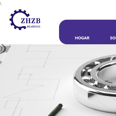
\
HOGAR
SO