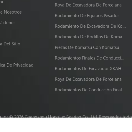
ar
Roya De Excavadora De Porcelana
e Nosotros
Rodamiento De Equipos Pesados
áctenos
Rodamiento De Excavadora De Komatsu
g
Rodamiento De Rodillos De Komatsu
 Del Sitio
Piezas De Komatsu Con Komatsu
Rodamientos Finales De Conducción XKAH-00340
tica De Privacidad
Rodamientos De Excavador XKAH-00340
Roya De Excavadora De Porcelana
Rodamientos De Conducción Final
utor © 2026 Guangzhou HongJue Bearing Co., Ltd. Reservados todos
Network IPv6 compatible con