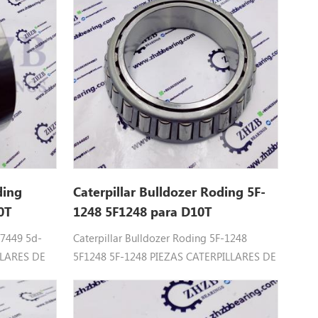
ding
Caterpillar Bulldozer Roding 5F-
0T
1248 5F1248 para D10T
d7449 5d-
Caterpillar Bulldozer Roding 5F-1248
LLARES DE
5F1248 5F-1248 PIEZAS CATERPILLARES DE
D5 De D5B,
RODAMIENTOAjuste : D10T De D5 De D5B,
D5E, D7G, D7G2, D9R .