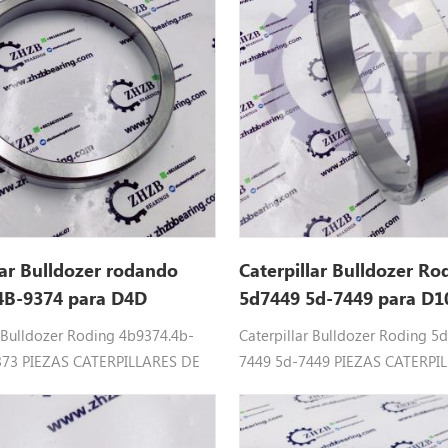
lar Bulldozer rodando
Caterpillar Bulldozer Ro
4B-9374 para D4D
5d7449 5d-7449 para D1
r Bulldozer Roding 4b9374.4b-
Caterpillar Bulldozer Roding 5
373 PIEZAS CATERPILLARES DE
7449 5d-7449 PIEZAS CATERPI
OAjuste : D4D , D6c, d6d De
RODAMIENTOAjuste : D10T De 
D5E, D7G, D7G2, D9R .