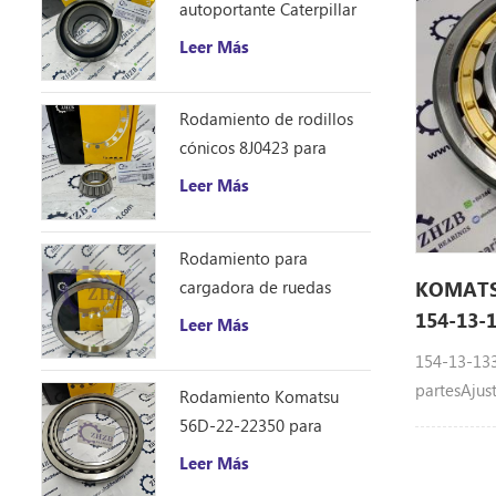
autoportante Caterpillar
1401185
Leer Más
Rodamiento de rodillos
cónicos 8J0423 para
excavadora Caterpillar
Leer Más
D10R
Rodamiento para
cargadora de ruedas
KOMATSU
Caterpillar 8S9076
154-13-
Leer Más
154-13-13
partesAjus
Rodamiento Komatsu
56D-22-22350 para
camión volquete HM250
Leer Más