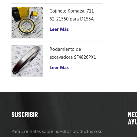
Cojinete Komatsu 711-
62-21550 para D155A
Leer Más
Rodamiento de
excavadora SF4826PX1
(240 * 310 * 33)
Leer Más
SUSCRIBIR
NE
AY
Para Consultas sobre nuestros productos o su