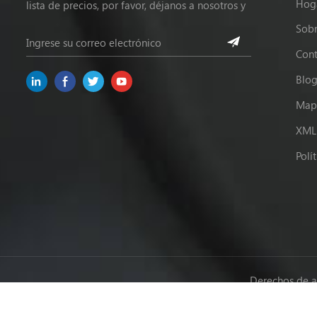
Hog
lista de precios, por favor, déjanos a nosotros y
estaremos en contacto dentro de las 24 horas.
Sobr
Cont
Blo
Mapa
XML
Polí
Derechos de a