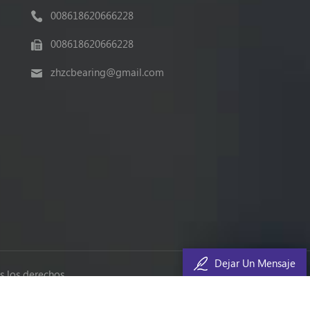
008618620666228
008618620666228
zhzcbearing@gmail.com
Dejar Un Mensaje
 los derechos.