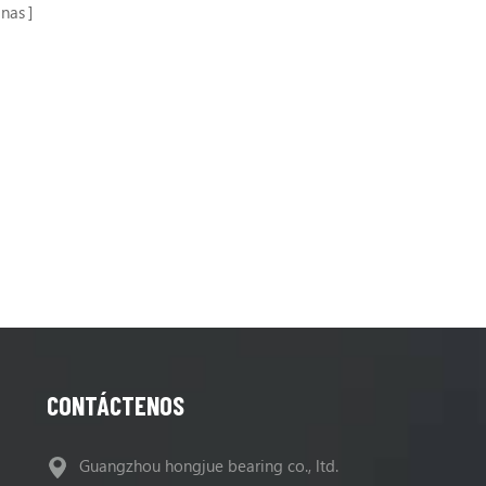
inas
CONTÁCTENOS
Guangzhou hongjue bearing co., ltd.