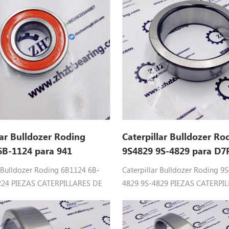
lar Bulldozer Roding
Caterpillar Bulldozer Ro
6B-1124 para 941
9S4829 9S-4829 para D7
r Bulldozer Roding 6B1124 6B-
Caterpillar Bulldozer Roding 9
224 PIEZAS CATERPILLARES DE
4829 9S-4829 PIEZAS CATERPI
Ajuste : 941, 955h, 973c,
RODAMIENTOAjuste : D7F, D7G
 983, 983b, 916, 920, 926,966C,
D8H, D8K.
, 992.992D .