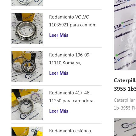
Caterpillar 12F 14E 120
140B repuestos
Rodamiento VOLVO
11035921 para camión
volquete articulado
Leer Más
Rodamiento 196-09-
11110 Komatsu,
repuestos para
Leer Más
excavadora D355C
Caterpil
3955 1b
Rodamiento 417-46-
Caterpilla
11250 para cargadora
1b-3955 Pi
Komatsu WA150-6
Leer Más
Ajuste: 834
Rodamiento esférico