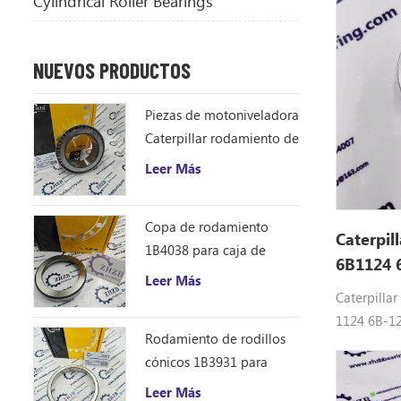
Cylindrical Roller Bearings
NUEVOS PRODUCTOS
Piezas de motoniveladora
Caterpillar rodamiento de
rodillos cónicos 1B4043
Leer Más
cono de rodamiento
ZHZB acero
Copa de rodamiento
Caterpil
1B4038 para caja de
6B1124 
engranajes del
Leer Más
accionamiento del círculo
Caterpilla
de la motoniveladora
1124 6B-1
Rodamiento de rodillos
RODAMIENTO
cónicos 1B3931 para
977h, 977k,
motoniveladora
980c, 988b
Leer Más