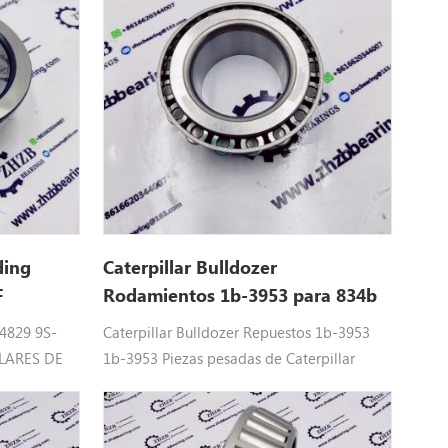
ding
Caterpillar Bulldozer
F
Rodamientos 1b-3953 para 834b
S4829 9S-
Caterpillar Bulldozer Repuestos 1b-3953
LLARES DE
1b-3953 Piezas pesadas de Caterpillar
, D7G2,
Ajuste: 834b, 834g, 834h .