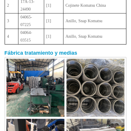
17A-13-
2
[1]
Cojinete Komatsu China
24490
04065-
3
[1]
Anillo, Snap Komatsu
07225
04064-
4
[1]
Anillo, Snap Komatsu
03515
Fábrica
tratamiento
y medias