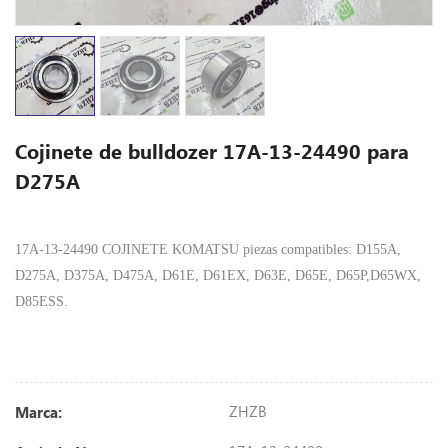
Cojinete de bulldozer 17A-13-24490 para
D275A
17A-13-24490 COJINETE KOMATSU piezas compatibles: D155A,
D275A, D375A, D475A, D61E, D61EX, D63E, D65E, D65P,D65WX,
D85ESS.
ZHZB
Marca: