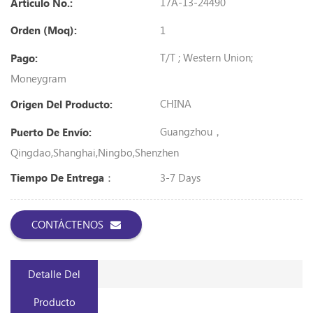
17A-13-24490
Artículo No.:
1
Orden (Moq):
T/T ; Western Union;
Pago:
Moneygram
CHINA
Origen Del Producto:
Guangzhou，
Puerto De Envío:
Qingdao,Shanghai,Ningbo,shenzhen
3-7 Days
Tiempo De Entrega：
CONTÁCTENOS
Detalle Del
Producto