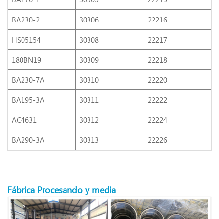
BA230-2
30306
22216
HS05154
30308
22217
180BN19
30309
22218
BA230-7A
30310
22220
BA195-3A
30311
22222
AC4631
30312
22224
BA290-3A
30313
22226
Fábrica
Procesando
y media