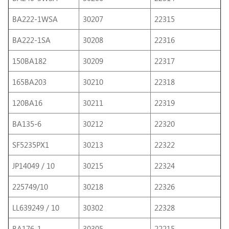
BA222-1WSA
30207
22315
BA222-1SA
30208
22316
150BA182
30209
22317
165BA203
30210
22318
120BA16
30211
22319
BA135-6
30212
22320
SF5235PX1
30213
22322
JP14049 / 10
30215
22324
225749/10
30218
22326
LL639249 / 10
30302
22328
BA176-1
30305
22215