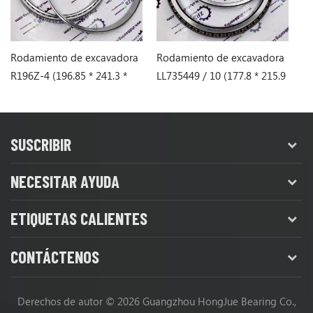
Rodamiento de excavadora
Rodamiento de excavadora
R
R196Z-4 (196.85 * 241.3 *
LL735449 / 10 (177.8 * 215.9
CR
23.812)
* 20.638)
SUSCRIBIR
NECESITAR AYUDA
ETIQUETAS CALIENTES
CONTÁCTENOS
Derechos de autor © 2026 Guangzhou HongJue Bearing Co.,