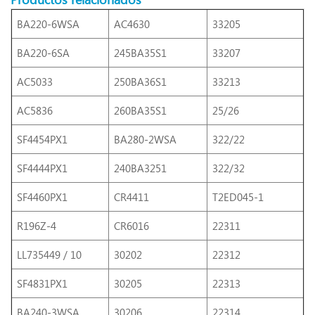
BA220-6WSA
AC4630
33205
BA220-6SA
245BA35S1
33207
AC5033
250BA36S1
33213
AC5836
260BA35S1
25/26
SF4454PX1
BA280-2WSA
322/22
SF4444PX1
240BA3251
322/32
SF4460PX1
CR4411
T2ED045-1
R196Z-4
CR6016
22311
LL735449 / 10
30202
22312
SF4831PX1
30205
22313
BA240-3WSA
30206
22314