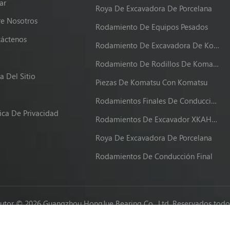
ar
Roya De Excavadora De Porcelana
e Nosotros
Rodamiento De Equipos Pesados
áctenos
Rodamiento De Excavadora De Komatsu
g
Rodamiento De Rodillos De Komatsu
 Del Sitio
Piezas De Komatsu Con Komatsu
Rodamientos Finales De Conducción XKAH-00340
tica De Privacidad
Rodamientos De Excavador XKAH-00340
Roya De Excavadora De Porcelana
Rodamientos De Conducción Final
utor © 2026 Guangzhou HongJue Bearing Co., Ltd. Reservados todos
Network IPv6 compatible con