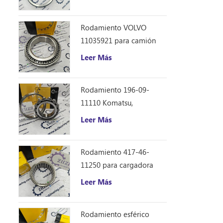
Caterpillar 12F 14E 120
140B repuestos
Rodamiento VOLVO
11035921 para camión
volquete articulado
Leer Más
Rodamiento 196-09-
11110 Komatsu,
repuestos para
Leer Más
excavadora D355C
Rodamiento 417-46-
11250 para cargadora
Komatsu WA150-6
Leer Más
Rodamiento esférico