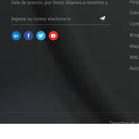
Hog
lista de precios, por favor, déjanos a nosotros y
estaremos en contacto dentro de las 24 horas.
Sobr
Cont
Blo
Mapa
XML
Polí
Derechos de a