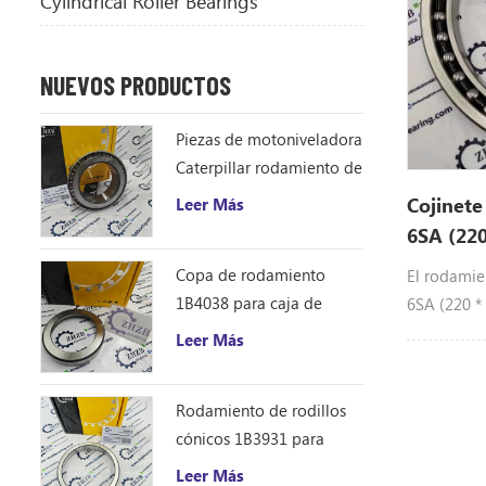
Cylindrical Roller Bearings
NUEVOS PRODUCTOS
Piezas de motoniveladora
Caterpillar rodamiento de
rodillos cónicos 1B4043
Cojinet
Leer Más
cono de rodamiento
6SA (220
ZHZB acero
Copa de rodamiento
El rodamie
1B4038 para caja de
6SA (220 * 
engranajes del
cambios de
Leer Más
accionamiento del círculo
excavadora
de la motoniveladora
rodamient
Rodamiento de rodillos
proporcion
cónicos 1B3931 para
motoniveladora
Leer Más