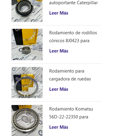
autoportante Caterpillar
1401185
Leer Más
Rodamiento de rodillos
cónicos 8J0423 para
excavadora Caterpillar
Leer Más
D10R
Rodamiento para
cargadora de ruedas
Caterpillar 8S9076
Leer Más
Rodamiento Komatsu
56D-22-22350 para
camión volquete HM250
Leer Más