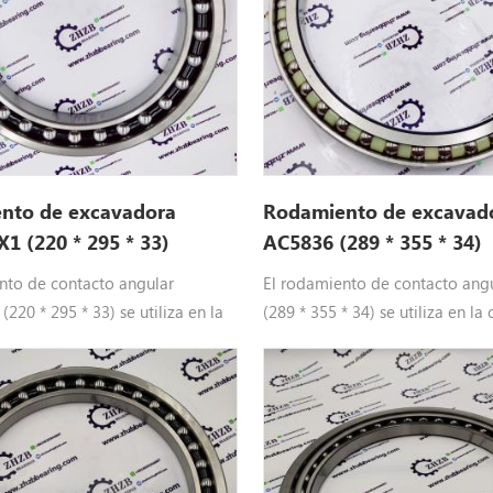
nto de excavadora
Rodamiento de excavad
1 (220 * 295 * 33)
AC5836 (289 * 355 * 34)
nto de contacto angular
El rodamiento de contacto ang
220 * 295 * 33) se utiliza en la
(289 * 355 * 34) se utiliza en la
mbios de desplazamiento de la
cambios de desplazamiento de
. El proveedor de la fábrica de
excavadora. El proveedor de la 
os para excavadoras ZHZB
rodamientos para excavadoras
a SF4454PX1 de alta calidad
proporciona AC5836 de alta ca