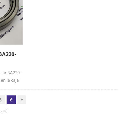
 BA220-
ular BA220-
 en la caja
 de la
fábrica de
5
6
 ZHZB
ta calidad
nas