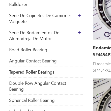
Bulldozer
Serie De Cojinetes De Camiones
Volquete
Serie De Rodamientos De
Alumadreja De Motor
Rodamie
​Road Roller Bearing
SF4454PX
Angular Contact Bearing
El rodamie
SF4454PX1 (
Tapered Roller Bearings
caja de ca
Double Row Angular Contact
excavadora
Bearing
rodamient
proporcion
Spherical Roller Bearing