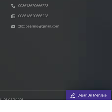
008618620666228
008618620666228
zhzcbearing@gmail.com
Dejar Un Mensaje
 los derechos.