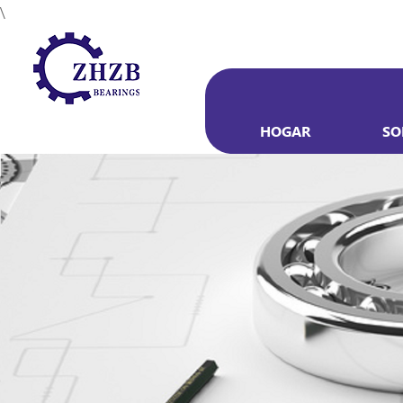
\
HOGAR
SO