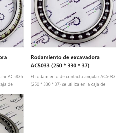
ora
Rodamiento de excavadora
AC5033 (250 * 330 * 37)
ular AC5836
El rodamiento de contacto angular AC5033
 caja de
(250 * 330 * 37) se utiliza en la caja de
 la
cambios de desplazamiento de la
fábrica de
excavadora. El proveedor de la fábrica de
 ZHZB
rodamientos para excavadoras ZHZB
lidad
proporciona AC5033 de alta calidad