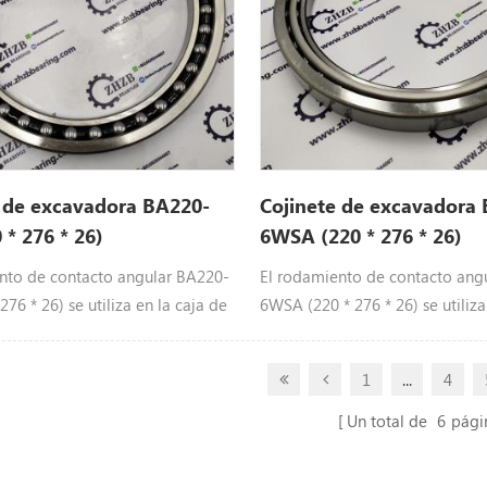
e de excavadora BA220-
Cojinete de excavadora
 * 276 * 26)
6WSA (220 * 276 * 26)
nto de contacto angular BA220-
El rodamiento de contacto ang
276 * 26) se utiliza en la caja de
6WSA (220 * 276 * 26) se utiliza
 desplazamiento de la
de cambios de desplazamiento
. El proveedor de la fábrica de
excavadora. El proveedor de la 
1
...
4
os para excavadoras ZHZB
rodamientos para excavadoras
a BA220-6SA de alta calidad
proporciona BA220-6WSA de al
Un total de
6
pági