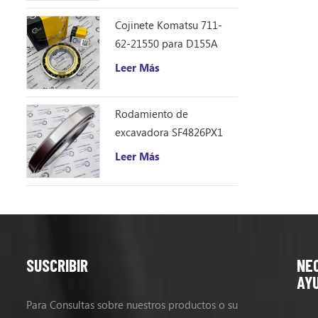
Cojinete Komatsu 711-
62-21550 para D155A
Leer Más
Rodamiento de
excavadora SF4826PX1
(240 * 310 * 33)
Leer Más
SUSCRIBIR
NE
AY
Para Consultas sobre nuestros productos o su