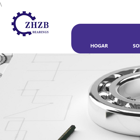
\
HOGAR
SO