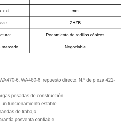
. ext.
mm
rca：
ZHZB
ctura:
Rodamiento de rodillos cónicos
e mercado
Negociable
A470-6, WA480-6, repuesto directo, N.º de pieza 421-
cargas pesadas de construcción
a un funcionamiento estable
mandas de trabajo
arantía posventa confiable