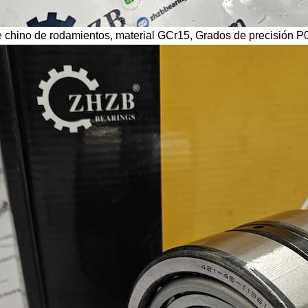
e chino de rodamientos, material GCr15,
Grados de precisión P