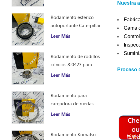
Nuestra 
Rodamiento esférico
Fabrica
autoportante Caterpillar
Gama c
1401185
Leer Más
Control
Inspecc
Suminis
Rodamiento de rodillos
cónicos 8J0423 para
Proceso 
excavadora Caterpillar
Leer Más
D10R
Rodamiento para
cargadora de ruedas
Caterpillar 8S9076
Leer Más
Rodamiento Komatsu