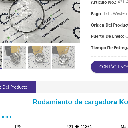
421-
Artículo No.:
T/T ; Weste
Pago:
Origen Del Produc
G
Puerto De Envío:
Tiempo De Entre
CONTÁCTENO
e Del Producto
Rodamiento de cargadora Ko
ación
P/N
421-46-11361
Mate