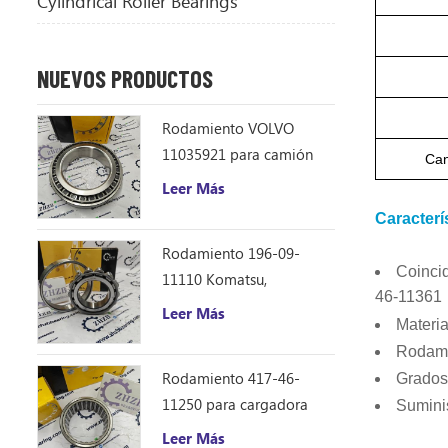
Cylindrical Roller Bearings
NUEVOS PRODUCTOS
Rodamiento VOLVO
11035921 para camión
Can
volquete articulado
Leer Más
Caracterí
Rodamiento 196-09-
Coinci
11110 Komatsu,
46-11361
repuestos para
Leer Más
Materia
excavadora D355C
Rodamie
Rodamiento 417-46-
Grados 
11250 para cargadora
Suminis
Komatsu WA150-6
Leer Más