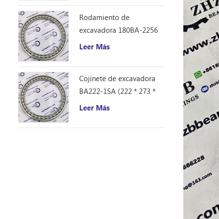
Rodamiento de
excavadora 180BA-2256
(180 * 225 * 21,5)
Leer Más
Cojinete de excavadora
BA222-1SA (222 * 273 *
26)
Leer Más