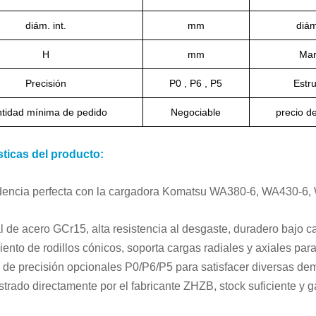
diám. int.
mm
diám
H
mm
Ma
Precisión
P0 , P6 , P5
Estru
tidad mínima de pedido
Negociable
precio d
sticas del producto:
dencia perfecta con la cargadora Komatsu WA380-6, WA430-6, W
l de acero GCr15, alta resistencia al desgaste, duradero bajo 
nto de rodillos cónicos, soporta cargas radiales y axiales par
de precisión opcionales P0/P6/P5 para satisfacer diversas de
trado directamente por el fabricante ZHZB, stock suficiente y g