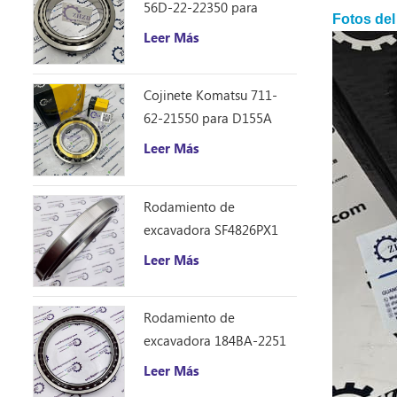
56D-22-22350 para
Fotos del
camión volquete HM250
Leer Más
Cojinete Komatsu 711-
62-21550 para D155A
Leer Más
Rodamiento de
excavadora SF4826PX1
(240 * 310 * 33)
Leer Más
Rodamiento de
excavadora 184BA-2251
(184 * 226 * 21.5)
Leer Más